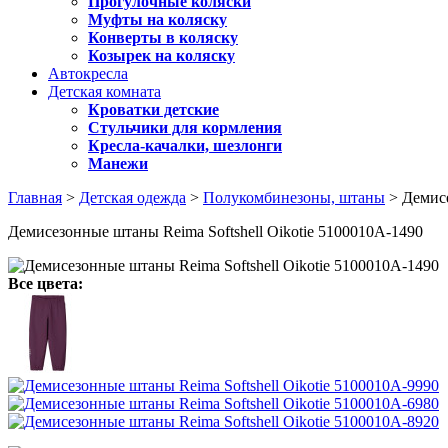
Прогулочные коляски
Муфты на коляску
Конверты в коляску
Козырек на коляску
Автокресла
Детская комната
Кроватки детские
Стульчики для кормления
Кресла-качалки, шезлонги
Манежи
Главная
>
Детская одежда
>
Полукомбинезоны, штаны
> Демисе
Демисезонные штаны Reima Softshell Oikotie 5100010A-1490
Все цвета: