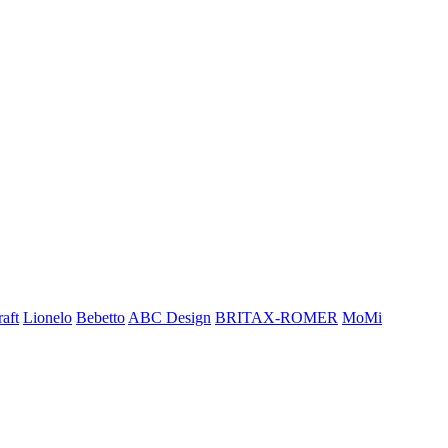
aft
Lionelo
Bebetto
ABC Design
BRITAX-ROMER
MoMi