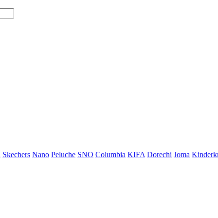
i
Skechers
Nano
Peluche
SNO
Columbia
KIFA
Dorechi
Joma
Kinderkr