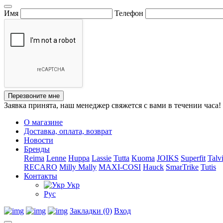
Имя
Телефон
Перезвоните мне
Заявка принята, наш менеджер свяжется с вами в течении часа!
О магазине
Доставка, оплата, возврат
Новости
Бренды
Reima
Lenne
Huppa
Lassie
Tutta
Kuoma
JOIKS
Superfit
Talv
RECARO
Milly Mally
MAXI-COSI
Hauck
SmarTrike
Tutis
Контакты
Укр
Рус
Закладки (0)
Вход