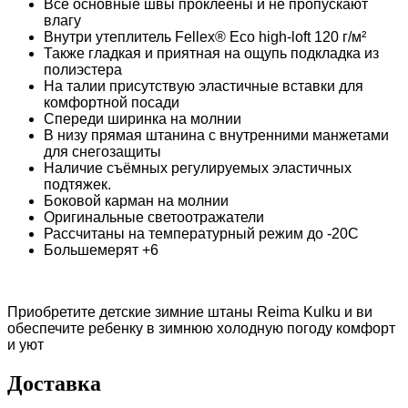
Все основные швы проклеены и не пропускают
влагу
Внутри утеплитель Fellex® Eco high-loft 120 г/м²
Также гладкая и приятная на ощупь подкладка из
полиэстера
На талии присутствую эластичные вставки для
комфортной посади
Спереди ширинка на молнии
В низу прямая штанина с внутренними манжетами
для снегозащиты
Наличие съёмных регулируемых эластичных
подтяжек.
Боковой карман на молнии
Оригинальные светоотражатели
Рассчитаны на температурный режим до -20С
Большемерят +6
Приобретите детские зимние штаны Reima Kulku и ви
обеспечите ребенку в зимнюю холодную погоду комфорт
и уют
Доставка