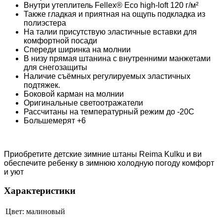
Внутри утеплитель Fellex® Eco high-loft 120 г/м²
Также гладкая и приятная на ощупь подкладка из
полиэстера
На талии присутствую эластичные вставки для
комфортной посади
Спереди ширинка на молнии
В низу прямая штанина с внутренними манжетами
для снегозащиты
Наличие съёмных регулируемых эластичных
подтяжек.
Боковой карман на молнии
Оригинальные светоотражатели
Рассчитаны на температурный режим до -20С
Большемерят +6
Приобретите детские зимние штаны Reima Kulku и ви
обеспечите ребенку в зимнюю холодную погоду комфорт
и уют
Характеристики
Цвет:
малиновый