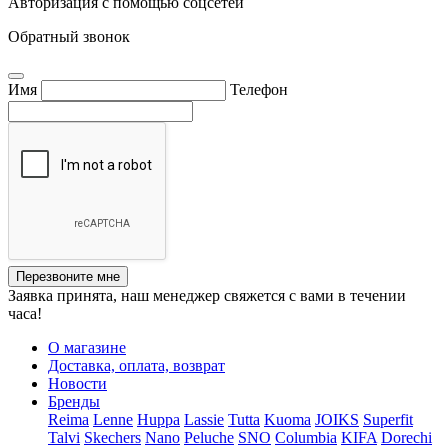
Авторизация с помощью соцсетей
Обратный звонок
Имя
Телефон
Перезвоните мне
Заявка принята, наш менеджер свяжется с вами в течении
часа!
О магазине
Доставка, оплата, возврат
Новости
Бренды
Reima
Lenne
Huppa
Lassie
Tutta
Kuoma
JOIKS
Superfit
Talvi
Skechers
Nano
Peluche
SNO
Columbia
KIFA
Dorechi