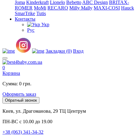
Joma
Kinderkraft
Lionelo
Bebetto
ABC Design
BRITAX-
ROMER
MoMi
RECARO
Milly Mally
MAXI-COSI
Hauck
SmarTrike
Tutis
Контакты
Укр
Рус
Закладки (0)
Вход
0
Корзина
Сумма: 0 грн.
Оформить заказ
Обратный звонок
Киев, ул. Драгоманова, 29 ТЦ Центрум
ПН-ВС с 10.00 до 19.00
+38 (063) 341-34-32