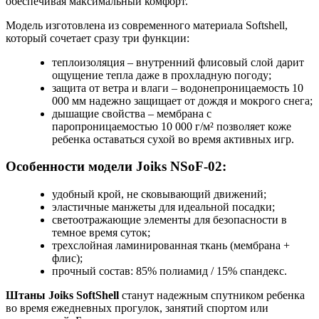
обеспечивая максимальный комфорт.
Модель изготовлена из современного материала Softshell,
который сочетает сразу три функции:
теплоизоляция – внутренний флисовый слой дарит
ощущение тепла даже в прохладную погоду;
защита от ветра и влаги – водонепроницаемость 10
000 мм надежно защищает от дождя и мокрого снега;
дышащие свойства – мембрана с
паропроницаемостью 10 000 г/м² позволяет коже
ребенка оставаться сухой во время активных игр.
Особенности модели Joiks NSoF-02:
удобный крой, не сковывающий движений;
эластичные манжеты для идеальной посадки;
светоотражающие элементы для безопасности в
темное время суток;
трехслойная ламинированная ткань (мембрана +
флис);
прочный состав: 85% полиамид / 15% спандекс.
Штаны Joiks SoftShell
станут надежным спутником ребенка
во время ежедневных прогулок, занятий спортом или