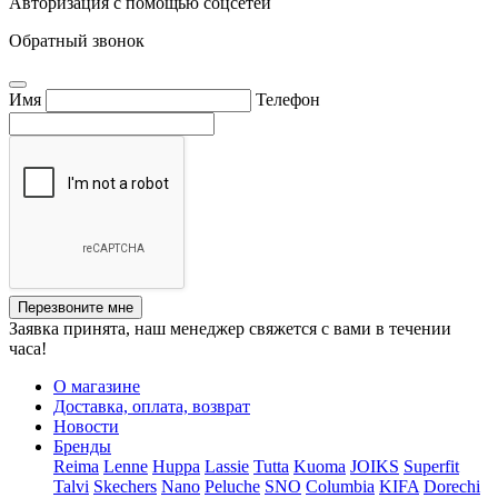
Авторизация с помощью соцсетей
Обратный звонок
Имя
Телефон
Перезвоните мне
Заявка принята, наш менеджер свяжется с вами в течении
часа!
О магазине
Доставка, оплата, возврат
Новости
Бренды
Reima
Lenne
Huppa
Lassie
Tutta
Kuoma
JOIKS
Superfit
Talvi
Skechers
Nano
Peluche
SNO
Columbia
KIFA
Dorechi