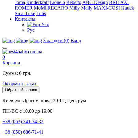
Joma
Kinderkraft
Lionelo
Bebetto
ABC Design
BRITAX-
ROMER
MoMi
RECARO
Milly Mally
MAXI-COSI
Hauck
SmarTrike
Tutis
Контакты
Укр
Рус
Закладки (0)
Вход
0
Корзина
Сумма: 0 грн.
Оформить заказ
Обратный звонок
Киев, ул. Драгоманова, 29 ТЦ Центрум
ПН-ВС с 10.00 до 19.00
+38 (063) 341-34-32
+38 (050) 686-71-41