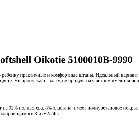
tshell Oikotie 5100010B-9990
ть ребенку практичные и комфортные штаны. Идеальный вариант
м цвете. Не пропускают влагу, не продуваться ветром имеют хоро
ит из 92% полиэстера, 8% эластана, имеет полиуретановое покрыт
ухопроводимось 3т.г/м2/24ч.