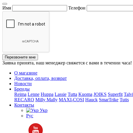
Имя
Телефон
Перезвоните мне
Заявка принята, наш менеджер свяжется с вами в течении часа!
О магазине
Доставка, оплата, возврат
Новости
Бренды
Reima
Lenne
Huppa
Lassie
Tutta
Kuoma
JOIKS
Superfit
Talv
RECARO
Milly Mally
MAXI-COSI
Hauck
SmarTrike
Tutis
Контакты
Укр
Рус