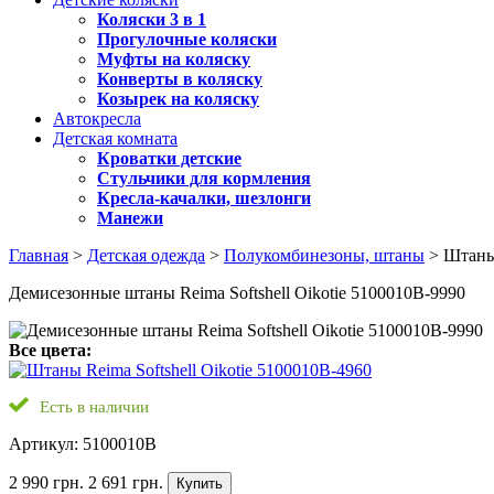
Коляски 3 в 1
Прогулочные коляски
Муфты на коляску
Конверты в коляску
Козырек на коляску
Автокресла
Детская комната
Кроватки детские
Стульчики для кормления
Кресла-качалки, шезлонги
Манежи
Главная
>
Детская одежда
>
Полукомбинезоны, штаны
> Штаны 
Демисезонные штаны Reima Softshell Oikotie 5100010B-9990
Все цвета:
Есть в наличии
Артикул: 5100010B
2 990 грн.
2 691 грн.
Купить