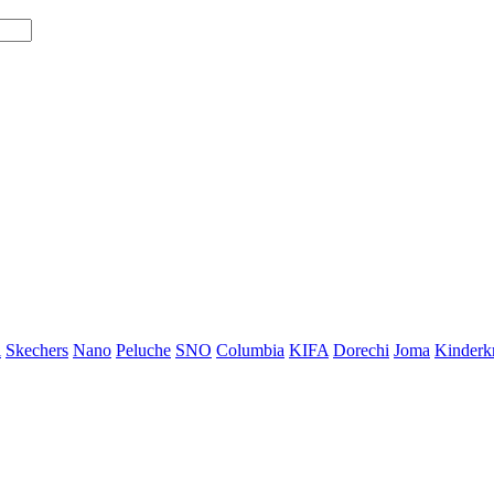
i
Skechers
Nano
Peluche
SNO
Columbia
KIFA
Dorechi
Joma
Kinderkr