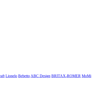
aft
Lionelo
Bebetto
ABC Design
BRITAX-ROMER
MoMi