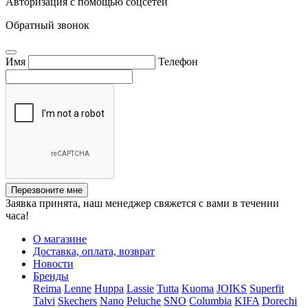
Авторизация с помощью соцсетей
Обратный звонок
Имя
Телефон
Перезвоните мне
Заявка принята, наш менеджер свяжется с вами в течении
часа!
О магазине
Доставка, оплата, возврат
Новости
Бренды
Reima
Lenne
Huppa
Lassie
Tutta
Kuoma
JOIKS
Superfit
Talvi
Skechers
Nano
Peluche
SNO
Columbia
KIFA
Dorechi