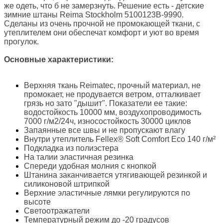
же одеть, что б не замерзнуть. Решение есть - детские
зимние штаны Reima Stockholm 5100123B-9990.
Сделаны из очень прочной не промокающей ткани, с
утеплителем они обеспечат комфорт и уют во время
прогулок.
Основные характеристики:
Верхняя ткань Reimatec, прочный материал, не
промокает, не продувается ветром, отталкивает
грязь но зато "дышит". Показатели ее такие:
водостойкость 10000 мм, воздухопроводимость
7000 г/м2/24ч, износостойкость 30000 циклов
Запаянные все швы и не пропускают влагу
Внутри утеплитель Fellex® Soft Comfort Eco 140 г/м²
Подкладка из полиэстера
На талии эластичная резинка
Спереди удобная молния с кнопкой
Штанина заканчивается утягивающей резинкой и
силиконовой штрипкой
Верхние эластичные лямки регулируются по
высоте
Светоотражатели
Температурный режим до -20 градусов