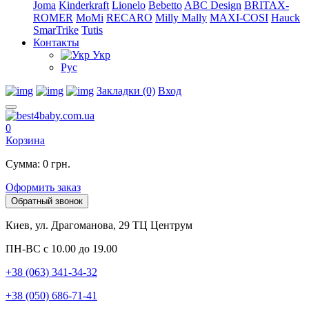
Joma
Kinderkraft
Lionelo
Bebetto
ABC Design
BRITAX-
ROMER
MoMi
RECARO
Milly Mally
MAXI-COSI
Hauck
SmarTrike
Tutis
Контакты
Укр
Рус
Закладки (0)
Вход
0
Корзина
Сумма: 0 грн.
Оформить заказ
Обратный звонок
Киев, ул. Драгоманова, 29 ТЦ Центрум
ПН-ВС с 10.00 до 19.00
+38 (063) 341-34-32
+38 (050) 686-71-41