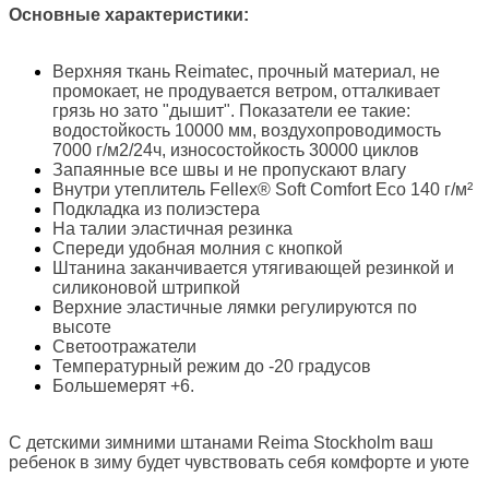
Основные характеристики:
Верхняя ткань Reimatec, прочный материал, не
промокает, не продувается ветром, отталкивает
грязь но зато "дышит". Показатели ее такие:
водостойкость 10000 мм, воздухопроводимость
7000 г/м2/24ч, износостойкость 30000 циклов
Запаянные все швы и не пропускают влагу
Внутри утеплитель Fellex® Soft Comfort Eco 140 г/м²
Подкладка из полиэстера
На талии эластичная резинка
Спереди удобная молния с кнопкой
Штанина заканчивается утягивающей резинкой и
силиконовой штрипкой
Верхние эластичные лямки регулируются по
высоте
Светоотражатели
Температурный режим до -20 градусов
Большемерят +6.
С детскими зимними штанами Reima Stockholm ваш
ребенок в зиму будет чувствовать себя комфорте и уюте