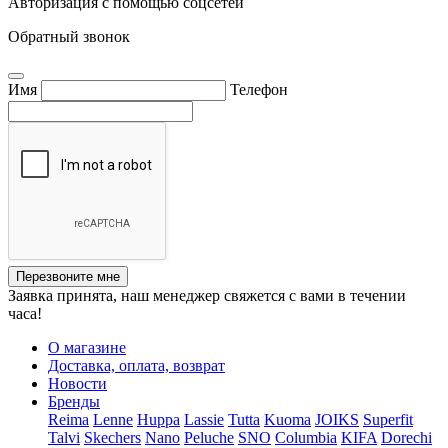
Авторизация с помощью соцсетей
Обратный звонок
Имя
Телефон
Перезвоните мне
Заявка принята, наш менеджер свяжется с вами в течении
часа!
О магазине
Доставка, оплата, возврат
Новости
Бренды
Reima
Lenne
Huppa
Lassie
Tutta
Kuoma
JOIKS
Superfit
Talvi
Skechers
Nano
Peluche
SNO
Columbia
KIFA
Dorechi