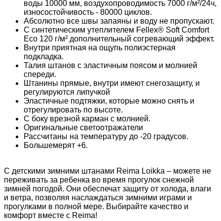
воды 10000 мм, воздухопроводимость 7000 г/м²/24ч,
износостойчивость - 80000 циклов.
Абсолютно все швы запаяны и воду не пропускают.
С синтетическим утеплителем Fellex® Soft Comfort
Eco 120 г/м² дополнительный согревающий эффект.
Внутри приятная на ощупь полиэстерная
подкладка.
Талия штанов с эластичным поясом и молнией
спереди.
Штанины прямые, внутри имеют снегозащиту, и
регулируются липучкой
Эластичные подтяжки, которые можно снять и
отрегулировать по высоте.
С боку врезной карман с молнией.
Оригинальные светоотражатели
Рассчитаны на температуру до -20 градусов.
Большемерят +6.
С детскими зимними штанами Reima Loikka – можете не
переживать за ребенка во время прогулок снежной
зимней погодой. Они обеспечат защиту от холода, влаги
и ветра, позволяя наслаждаться зимними играми и
прогулками в полной мере. Выбирайте качество и
комфорт вместе с Reima!