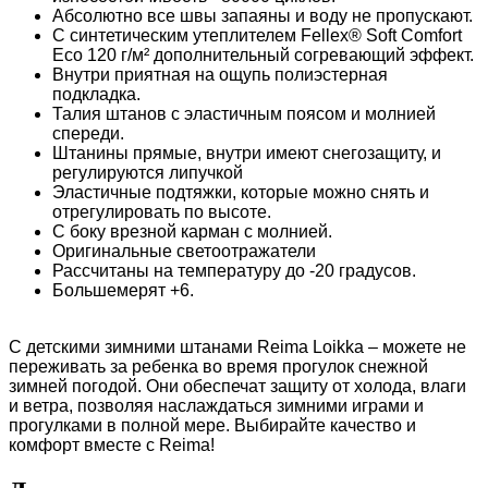
Абсолютно все швы запаяны и воду не пропускают.
С синтетическим утеплителем Fellex® Soft Comfort
Eco 120 г/м² дополнительный согревающий эффект.
Внутри приятная на ощупь полиэстерная
подкладка.
Талия штанов с эластичным поясом и молнией
спереди.
Штанины прямые, внутри имеют снегозащиту, и
регулируются липучкой
Эластичные подтяжки, которые можно снять и
отрегулировать по высоте.
С боку врезной карман с молнией.
Оригинальные светоотражатели
Рассчитаны на температуру до -20 градусов.
Большемерят +6.
С детскими зимними штанами Reima Loikka – можете не
переживать за ребенка во время прогулок снежной
зимней погодой. Они обеспечат защиту от холода, влаги
и ветра, позволяя наслаждаться зимними играми и
прогулками в полной мере. Выбирайте качество и
комфорт вместе с Reima!