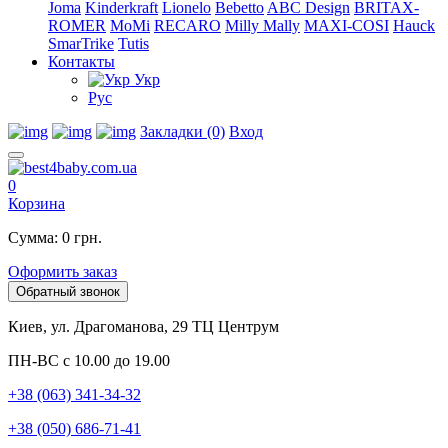
Joma
Kinderkraft
Lionelo
Bebetto
ABC Design
BRITAX-
ROMER
MoMi
RECARO
Milly Mally
MAXI-COSI
Hauck
SmarTrike
Tutis
Контакты
Укр
Рус
Закладки (0)
Вход
0
Корзина
Сумма: 0 грн.
Оформить заказ
Обратный звонок
Киев, ул. Драгоманова, 29 ТЦ Центрум
ПН-ВС с 10.00 до 19.00
+38 (063) 341-34-32
+38 (050) 686-71-41