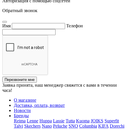
Авторизация с помощью соцсетей
Обратный звонок
Имя
Телефон
Перезвоните мне
Заявка принята, наш менеджер свяжется с вами в течении
часа!
О магазине
Доставка, оплата, возврат
Новости
Бренды
Reima
Lenne
Huppa
Lassie
Tutta
Kuoma
JOIKS
Superfit
Talvi
Skechers
Nano
Peluche
SNO
Columbia
KIFA
Dorechi