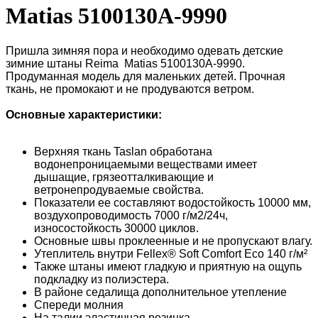
Matias 5100130A-9990
Пришла зимняя пора и необходимо одевать детские
зимние штаны Reima Matias 5100130A-9990.
Продуманная модель для маленьких детей. Прочная
ткань, не промокают и не продуваются ветром.
Основные характеристики:
Верхняя ткань Taslan обработана
водонепроницаемыми веществами имеет
дышащие, грязеотталкивающие и
ветронепродуваемые свойства.
Показатели ее составляют водостойкость 10000 мм,
воздухопроводимость 7000 г/м2/24ч,
износостойкость 30000 циклов.
Основные швы проклеенные и не пропускают влагу.
Утеплитель внутри Fellex® Soft Comfort Eco 140 г/м²
Также штаны имеют гладкую и приятную на ощупь
подкладку из полиэстера.
В районе седалища дополнительное утепление
Спереди молния
На талии эластичная резинка