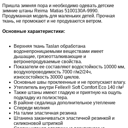
Пришла зимняя пора и необходимо одевать детские
зимние штаны Reima Matias 5100130A-9990.
Продуманная модель для маленьких детей. Прочная
ткань, не промокают и не продуваются ветром.
Основные характеристики:
Верхняя ткань Taslan обработана
водонепроницаемыми веществами имеет
дышащие, грязеотталкивающие и
ветронепродуваемые свойства.
Показатели ее составляют водостойкость 10000 мм,
воздухопроводимость 7000 г/м2/24ч,
износостойкость 30000 циклов.
Основные швы проклеенные и не пропускают влагу.
Утеплитель внутри Fellex® Soft Comfort Eco 140 г/м²
Также штаны имеют гладкую и приятную на ощупь
подкладку из полиэстера.
В районе седалища дополнительное утепление
Спереди молния
На талии эластичная резинка
Штанина заканчиваться эластичной резинкой и
силиконовой штрипкой