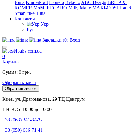
Joma
Kinderkraft
Lionelo
Bebetto
ABC Design
BRITAX-
ROMER
MoMi
RECARO
Milly Mally
MAXI-COSI
Hauck
SmarTrike
Tutis
Контакты
Укр
Рус
Закладки (0)
Вход
0
Корзина
Сумма: 0 грн.
Оформить заказ
Обратный звонок
Киев, ул. Драгоманова, 29 ТЦ Центрум
ПН-ВС с 10.00 до 19.00
+38 (063) 341-34-32
+38 (050) 686-71-41