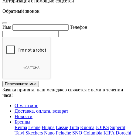
Авторизация с помощью соцсетей
Обратный звонок
Имя
Телефон
Перезвоните мне
Заявка принята, наш менеджер свяжется с вами в течении
часа!
О магазине
Доставка, оплата, возврат
Новости
Бренды
Reima
Lenne
Huppa
Lassie
Tutta
Kuoma
JOIKS
Superfit
Talvi
Skechers
Nano
Peluche
SNO
Columbia
KIFA
Dorechi