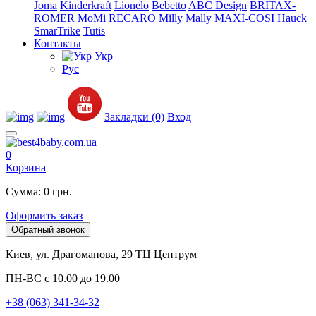
Joma
Kinderkraft
Lionelo
Bebetto
ABC Design
BRITAX-
ROMER
MoMi
RECARO
Milly Mally
MAXI-COSI
Hauck
SmarTrike
Tutis
Контакты
Укр
Рус
Закладки (0)
Вход
0
Корзина
Сумма: 0 грн.
Оформить заказ
Обратный звонок
Киев, ул. Драгоманова, 29 ТЦ Центрум
ПН-ВС с 10.00 до 19.00
+38 (063) 341-34-32