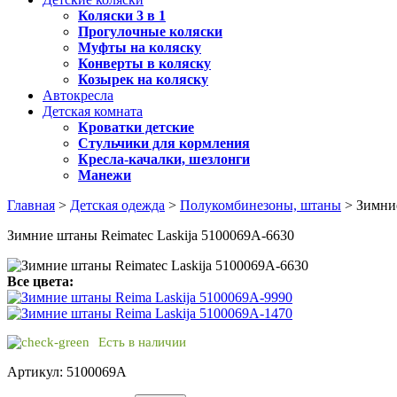
Коляски 3 в 1
Прогулочные коляски
Муфты на коляску
Конверты в коляску
Козырек на коляску
Автокресла
Детская комната
Кроватки детские
Стульчики для кормления
Кресла-качалки, шезлонги
Манежи
Главная
>
Детская одежда
>
Полукомбинезоны, штаны
> Зимние
Зимние штаны Reimatec Laskija 5100069A-6630
Все цвета:
Есть в наличии
Артикул: 5100069A