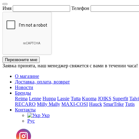
Имя
Телефон
Перезвоните мне
Заявка принята, наш менеджер свяжется с вами в течении часа!
О магазине
Доставка, оплата, возврат
Новости
Бренды
Reima
Lenne
Huppa
Lassie
Tutta
Kuoma
JOIKS
Superfit
Talv
RECARO
Milly Mally
MAXI-COSI
Hauck
SmarTrike
Tutis
Контакты
Укр
Рус