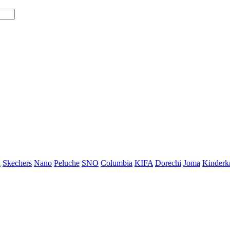
i
Skechers
Nano
Peluche
SNO
Columbia
KIFA
Dorechi
Joma
Kinderkr