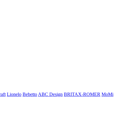
aft
Lionelo
Bebetto
ABC Design
BRITAX-ROMER
MoMi