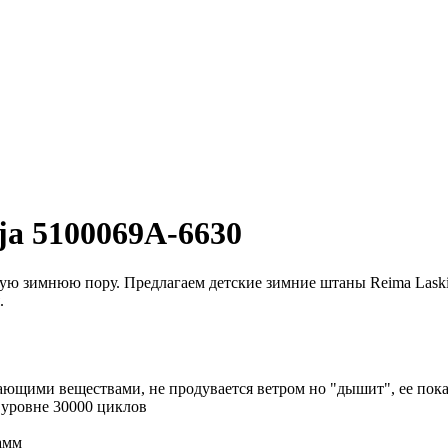
ja 5100069A-6630
ую зимнюю пору. Предлагаем детские зимние штаны Reima Laski
я.
вающими веществами, не продувается ветром но "дышит", ее пока
 уровне 30000 циклов
амм