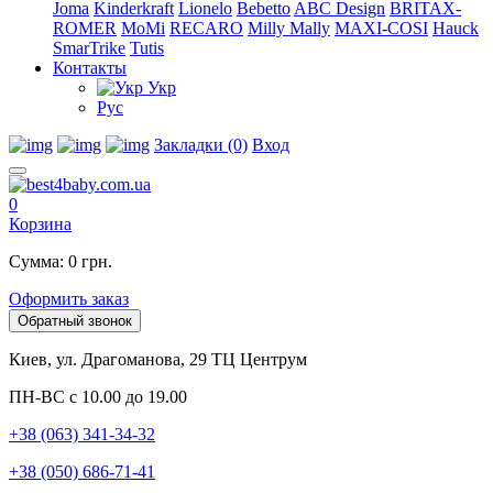
Joma
Kinderkraft
Lionelo
Bebetto
ABC Design
BRITAX-
ROMER
MoMi
RECARO
Milly Mally
MAXI-COSI
Hauck
SmarTrike
Tutis
Контакты
Укр
Рус
Закладки (0)
Вход
0
Корзина
Сумма: 0 грн.
Оформить заказ
Обратный звонок
Киев, ул. Драгоманова, 29 ТЦ Центрум
ПН-ВС с 10.00 до 19.00
+38 (063) 341-34-32
+38 (050) 686-71-41