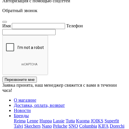
Авторизация с помощью соцсетей
Обратный звонок
Имя
Телефон
Перезвоните мне
Заявка принята, наш менеджер свяжется с вами в течении
часа!
О магазине
Доставка, оплата, возврат
Новости
Бренды
Reima
Lenne
Huppa
Lassie
Tutta
Kuoma
JOIKS
Superfit
Talvi
Skechers
Nano
Peluche
SNO
Columbia
KIFA
Dorechi