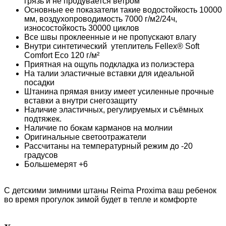
грязь и не продувается ветром
Основные ее показатели такие водостойкость 10000
мм, воздухопроводимость 7000 г/м2/24ч,
износостойкость 30000 циклов
Все швы проклеенные и не пропускают влагу
Внутри синтетический утеплитель Fellex® Soft
Comfort Eco 120 г/м²
Приятная на ощупь подкладка из полиэстера
На талии эластичные вставки для идеальной
посадки
Штанина прямая внизу имеет усиленные прочные
вставки а внутри снегозащиту
Наличие эластичных, регулируемых и съёмных
подтяжек.
Наличие по бокам карманов на молнии
Оригинальные светоотражатели
Рассчитаны на температурный режим до -20
градусов
Большемерят +6
С детскими зимними штаны Reima Proxima ваш ребенок
во время прогулок зимой будет в тепле и комфорте