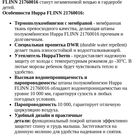
FLINN 21760016
станут незаменимой вещью в гардеробе
детей.
Особенности Huppa FLINN 21760016:
Термополукомбинезон с мембраной
- мембранная
ткань превосходного качества, делающая штаны
полукомбинезон Huppa FLINN 21760016 прочным и
долговечным.
Специальная пропитка DWR
(durable water repellent)
делает ткань износостойкой и водоотталкивающей.
Утеплитель HuppaTherm
- предоставляет надежную
защиту от холода с температурным режимом до -30°C. В
лютые морозы ребенок будет чувствовать тепло и
удобство.
Высокая водонепроницаемость и
паропроводимость:
штаны полукомбинезон Huppa
FLINN 21760016 обладают водонепроницаемостью на
уровне 10 000 мм, гарантируя сухость в любых
погодных условиях.
Паропроводимость
10 000, гарантирует отличную
циркуляцию воздуха.
Удобный дизайн и практичные
детали:
функциональный покрой штанов эффективно
защитит спину и грудь малыша. Застегивается на
длинную молнию для удобства надевания и снятия.