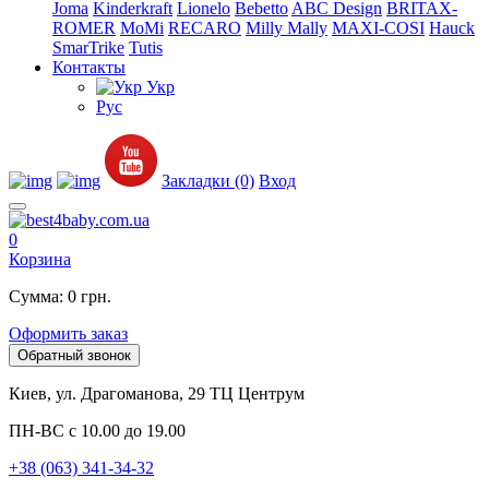
Joma
Kinderkraft
Lionelo
Bebetto
ABC Design
BRITAX-
ROMER
MoMi
RECARO
Milly Mally
MAXI-COSI
Hauck
SmarTrike
Tutis
Контакты
Укр
Рус
Закладки (0)
Вход
0
Корзина
Сумма: 0 грн.
Оформить заказ
Обратный звонок
Киев, ул. Драгоманова, 29 ТЦ Центрум
ПН-ВС с 10.00 до 19.00
+38 (063) 341-34-32