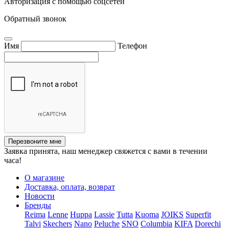
Авторизация с помощью соцсетей
Обратный звонок
Имя
Телефон
Перезвоните мне
Заявка принята, наш менеджер свяжется с вами в течении
часа!
О магазине
Доставка, оплата, возврат
Новости
Бренды
Reima
Lenne
Huppa
Lassie
Tutta
Kuoma
JOIKS
Superfit
Talvi
Skechers
Nano
Peluche
SNO
Columbia
KIFA
Dorechi