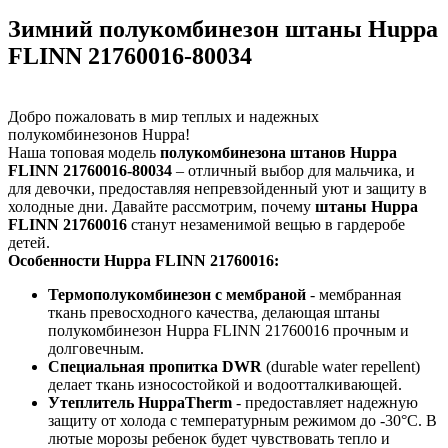
Зимний полукомбинезон штаны Huppa
FLINN 21760016-80034
Добро пожаловать в мир теплых и надежных
полукомбинезонов Huppa!
Наша топовая модель
полукомбинезона штанов Huppa
FLINN 21760016-80034
– отличный выбор для мальчика, и
для девочки, предоставляя непревзойденный уют и защиту в
холодные дни. Давайте рассмотрим, почему
штаны Huppa
FLINN 21760016
станут незаменимой вещью в гардеробе
детей.
Особенности Huppa FLINN 21760016:
Термополукомбинезон с мембраной
- мембранная
ткань превосходного качества, делающая штаны
полукомбинезон Huppa FLINN 21760016 прочным и
долговечным.
Специальная пропитка DWR
(durable water repellent)
делает ткань износостойкой и водоотталкивающей.
Утеплитель HuppaTherm
- предоставляет надежную
защиту от холода с температурным режимом до -30°C. В
лютые морозы ребенок будет чувствовать тепло и