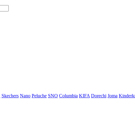
i
Skechers
Nano
Peluche
SNO
Columbia
KIFA
Dorechi
Joma
Kinderkr