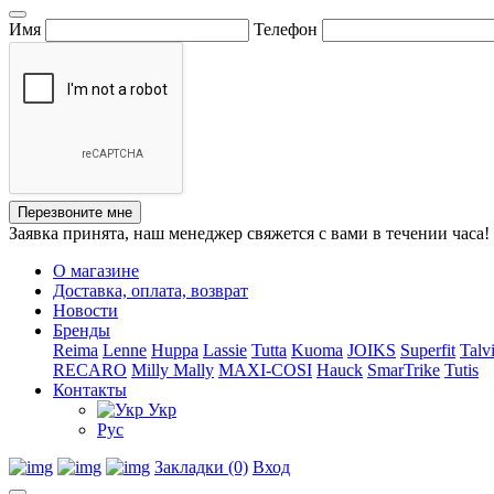
Имя
Телефон
Перезвоните мне
Заявка принята, наш менеджер свяжется с вами в течении часа!
О магазине
Доставка, оплата, возврат
Новости
Бренды
Reima
Lenne
Huppa
Lassie
Tutta
Kuoma
JOIKS
Superfit
Talv
RECARO
Milly Mally
MAXI-COSI
Hauck
SmarTrike
Tutis
Контакты
Укр
Рус
Закладки (0)
Вход