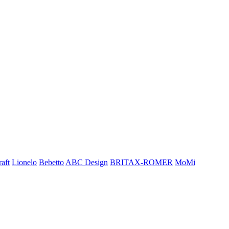
aft
Lionelo
Bebetto
ABC Design
BRITAX-ROMER
MoMi