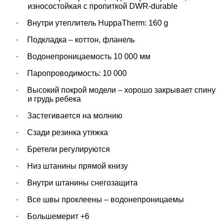
износостойкая с пропиткой
DWR-durable
·
Внутри утеплитель
HuppaTherm: 160 g
·
Подкладка –
коттон, фланель
·
Водонепроницаемость
10 000 мм
·
Паропроводимость:
10 000
·
Высокий покрой модели – хорошо закрывает спину
и грудь ребека
·
Застегивается на молнию
·
Сзади резинка утяжка
·
Бретели регулируются
·
Низ штанины прямой книзу
·
Внутри штанины снегозащита
·
Все швы проклеены – водонепроницаемы
·
Большемерит +6