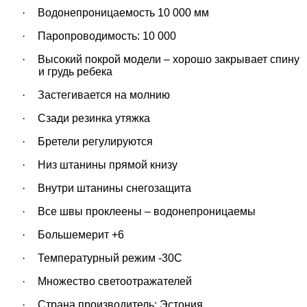
·
Водонепроницаемость
10 000 мм
·
Паропроводимость:
10 000
·
Высокий покрой модели – хорошо закрывает спину
и грудь ребека
·
Застегивается на молнию
·
Сзади резинка утяжка
·
Бретели регулируются
·
Низ штанины прямой книзу
·
Внутри штанины снегозащита
·
Все швы проклеены – водонепроницаемы
·
Большемерит +6
·
Температурный режим -30С
·
Множество светоотражателей
·
Страна производитель: Эстония