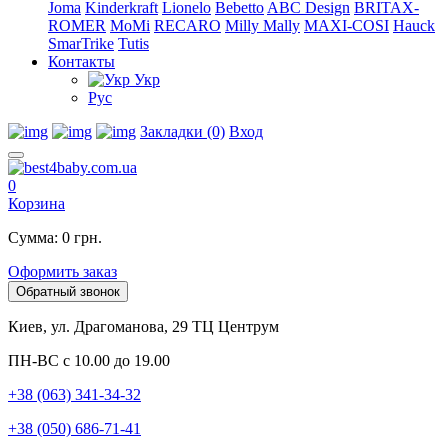
Joma
Kinderkraft
Lionelo
Bebetto
ABC Design
BRITAX-
ROMER
MoMi
RECARO
Milly Mally
MAXI-COSI
Hauck
SmarTrike
Tutis
Контакты
Укр
Рус
Закладки (0)
Вход
0
Корзина
Сумма: 0 грн.
Оформить заказ
Обратный звонок
Киев, ул. Драгоманова, 29 ТЦ Центрум
ПН-ВС с 10.00 до 19.00
+38 (063) 341-34-32
+38 (050) 686-71-41