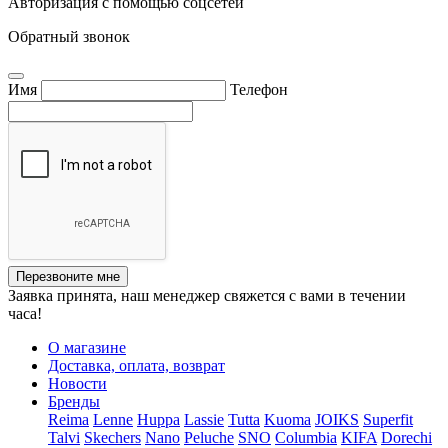
Авторизация с помощью соцсетей
Обратный звонок
Имя
Телефон
Перезвоните мне
Заявка принята, наш менеджер свяжется с вами в течении
часа!
О магазине
Доставка, оплата, возврат
Новости
Бренды
Reima
Lenne
Huppa
Lassie
Tutta
Kuoma
JOIKS
Superfit
Talvi
Skechers
Nano
Peluche
SNO
Columbia
KIFA
Dorechi