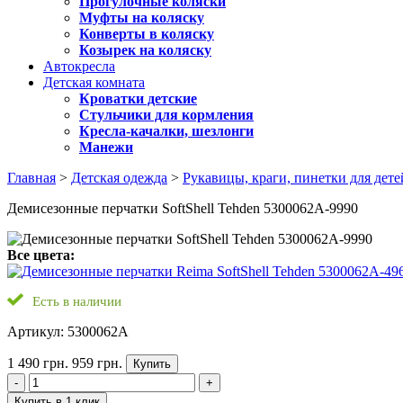
Прогулочные коляски
Муфты на коляску
Конверты в коляску
Козырек на коляску
Автокресла
Детская комната
Кроватки детские
Стульчики для кормления
Кресла-качалки, шезлонги
Манежи
Главная
>
Детская одежда
>
Рукавицы, краги, пинетки для дете
Демисезонные перчатки SoftShell Tehden 5300062A-9990
Все цвета:
Есть в наличии
Артикул: 5300062A
1 490 грн.
959 грн.
Купить
-
+
Купить в 1 клик