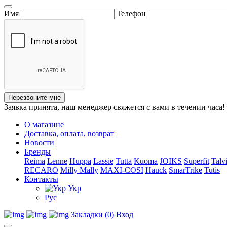
Имя
Телефон
Перезвоните мне
Заявка принята, наш менеджер свяжется с вами в течении часа!
О магазине
Доставка, оплата, возврат
Новости
Бренды
Reima
Lenne
Huppa
Lassie
Tutta
Kuoma
JOIKS
Superfit
Talv
RECARO
Milly Mally
MAXI-COSI
Hauck
SmarTrike
Tutis
Контакты
Укр
Рус
Закладки (0)
Вход