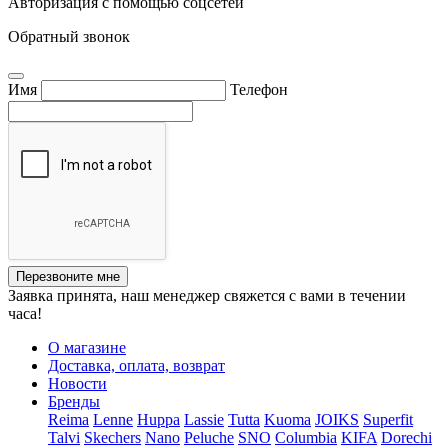
Авторизация с помощью соцсетей
Обратный звонок
Имя
Телефон
Перезвоните мне
Заявка принята, наш менеджер свяжется с вами в течении
часа!
О магазине
Доставка, оплата, возврат
Новости
Бренды
Reima
Lenne
Huppa
Lassie
Tutta
Kuoma
JOIKS
Superfit
Talvi
Skechers
Nano
Peluche
SNO
Columbia
KIFA
Dorechi