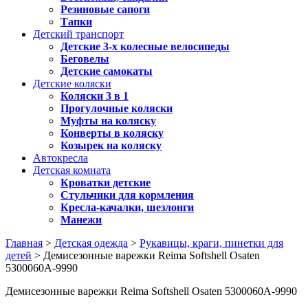
Резиновые сапоги
Тапки
Детский транспорт
Детские 3-х колесные велосипеды
Беговелы
Детские самокаты
Детские коляски
Коляски 3 в 1
Прогулочные коляски
Муфты на коляску
Конверты в коляску
Козырек на коляску
Автокресла
Детская комната
Кроватки детские
Стульчики для кормления
Кресла-качалки, шезлонги
Манежи
Главная
>
Детская одежда
>
Рукавицы, краги, пинетки для
детей
> Демисезонные варежки Reima Softshell Osaten
5300060A-9990
Демисезонные варежки Reima Softshell Osaten 5300060A-9990