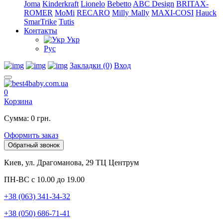
Joma
Kinderkraft
Lionelo
Bebetto
ABC Design
BRITAX-
ROMER
MoMi
RECARO
Milly Mally
MAXI-COSI
Hauck
SmarTrike
Tutis
Контакты
Укр
Рус
Закладки (0)
Вход
0
Корзина
Сумма: 0 грн.
Оформить заказ
Обратный звонок
Киев, ул. Драгоманова, 29 ТЦ Центрум
ПН-ВС с 10.00 до 19.00
+38 (063) 341-34-32
+38 (050) 686-71-41