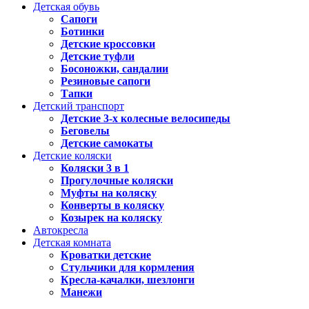
Детская обувь
Сапоги
Ботинки
Детские кроссовки
Детские туфли
Босоножки, сандалии
Резиновые сапоги
Тапки
Детский транспорт
Детские 3-х колесные велосипеды
Беговелы
Детские самокаты
Детские коляски
Коляски 3 в 1
Прогулочные коляски
Муфты на коляску
Конверты в коляску
Козырек на коляску
Автокресла
Детская комната
Кроватки детские
Стульчики для кормления
Кресла-качалки, шезлонги
Манежи