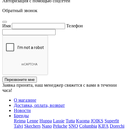
Авторизация с помощью соцсетей
Обратный звонок
Имя
Телефон
Перезвоните мне
Заявка принята, наш менеджер свяжется с вами в течении
часа!
О магазине
Доставка, оплата, возврат
Новости
Бренды
Reima
Lenne
Huppa
Lassie
Tutta
Kuoma
JOIKS
Superfit
Talvi
Skechers
Nano
Peluche
SNO
Columbia
KIFA
Dorechi