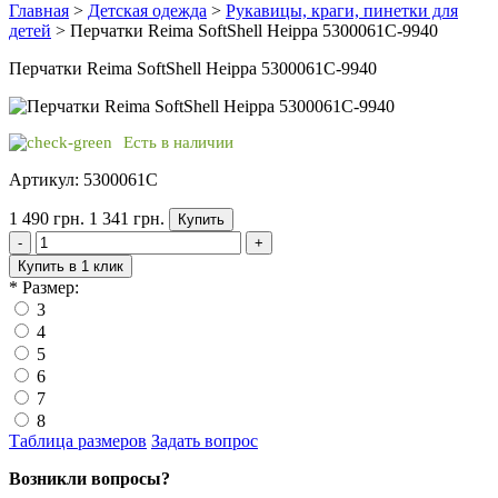
Главная
>
Детская одежда
>
Рукавицы, краги, пинетки для
детей
> Перчатки Reima SoftShell Heippa 5300061C-9940
Перчатки Reima SoftShell Heippa 5300061C-9940
Есть в наличии
Артикул: 5300061C
1 490 грн.
1 341 грн.
Купить
-
+
Купить в 1 клик
*
Размер:
3
4
5
6
7
8
Таблица размеров
Задать вопрос
Возникли вопросы?