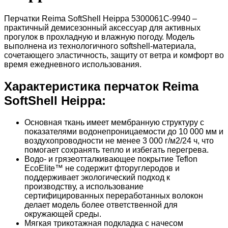
Перчатки Reima SoftShell Heippa 5300061C-9940 –
практичный демисезонный аксессуар для активных
прогулок в прохладную и влажную погоду. Модель
выполнена из технологичного softshell-материала,
сочетающего эластичность, защиту от ветра и комфорт во
время ежедневного использования.
Характеристика перчаток Reima
SoftShell Heippa:
Основная ткань имеет мембранную структуру с
показателями водонепроницаемости до 10 000 мм и
воздухопроводности не менее 3 000 г/м2/24 ч, что
помогает сохранять тепло и избегать перегрева.
Водо- и грязеотталкивающее покрытие Teflon
EcoElite™ не содержит фторуглеродов и
поддерживает экологический подход к
производству, а использование
сертифицированных переработанных волокон
делает модель более ответственной для
окружающей среды.
Мягкая трикотажная подкладка с начесом