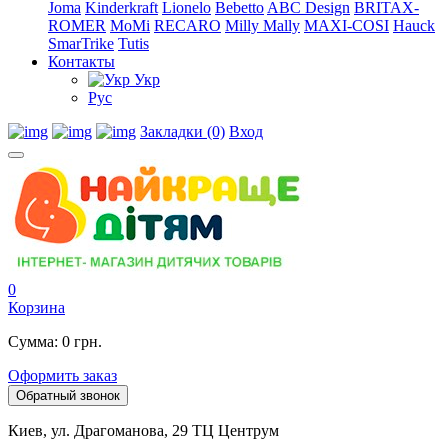
Joma
Kinderkraft
Lionelo
Bebetto
ABC Design
BRITAX-
ROMER
MoMi
RECARO
Milly Mally
MAXI-COSI
Hauck
SmarTrike
Tutis
Контакты
Укр
Рус
Закладки (0)
Вход
0
Корзина
Сумма: 0 грн.
Оформить заказ
Обратный звонок
Киев, ул. Драгоманова, 29 ТЦ Центрум