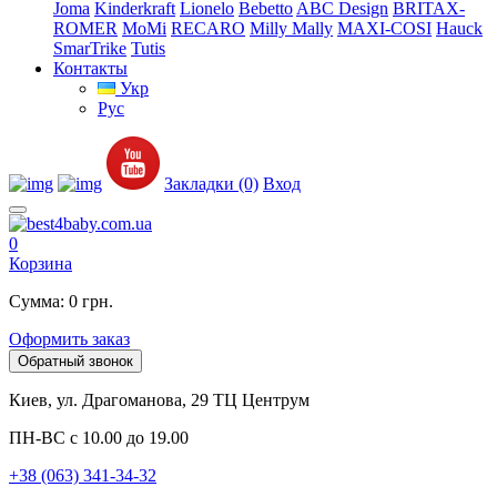
Joma
Kinderkraft
Lionelo
Bebetto
ABC Design
BRITAX-
ROMER
MoMi
RECARO
Milly Mally
MAXI-COSI
Hauck
SmarTrike
Tutis
Контакты
Укр
Рус
Закладки (0)
Вход
0
Корзина
Сумма: 0 грн.
Оформить заказ
Обратный звонок
Киев, ул. Драгоманова, 29 ТЦ Центрум
ПН-ВС с 10.00 до 19.00
+38 (063) 341-34-32