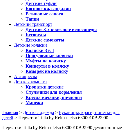
Детские туфли
Босоножки, сандалии
Резиновые сапоги
Тапки
Детский транспорт
Детские 3-х колесные велосипеды
Беговелы
Детские самокаты
Детские коляски
Коляски 3 в 1
Прогулочные коляски
Муфты на коляску
Конверты в коляску
Козырек на коляску
Автокресла
Детская комната
Кроватки детские
Стульчики для кормления
Кресла-качалки, шезлонги
Манежи
Главная
>
Детская одежда
>
Рукавицы, краги, пинетки для
детей
> Перчатки Tutta by Reima Jetsu 6300010B-9990
Перчатки Tutta by Reima Jetsu 6300010B-9990 демисезонные