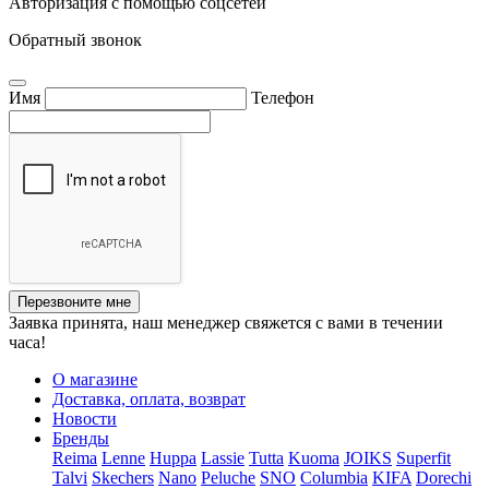
Авторизация с помощью соцсетей
Обратный звонок
Имя
Телефон
Перезвоните мне
Заявка принята, наш менеджер свяжется с вами в течении
часа!
О магазине
Доставка, оплата, возврат
Новости
Бренды
Reima
Lenne
Huppa
Lassie
Tutta
Kuoma
JOIKS
Superfit
Talvi
Skechers
Nano
Peluche
SNO
Columbia
KIFA
Dorechi