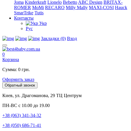
Joma
Kinderkraft
Lionelo
Bebetto
ABC Design
BRITAX-
ROMER
MoMi
RECARO
Milly Mally
MAXI-COSI
Hauck
SmarTrike
Tutis
Контакты
Укр
Рус
Закладки (0)
Вход
0
Корзина
Сумма: 0 грн.
Оформить заказ
Обратный звонок
Киев, ул. Драгоманова, 29 ТЦ Центрум
ПН-ВС с 10.00 до 19.00
+38 (063) 341-34-32
+38 (050) 686-71-41