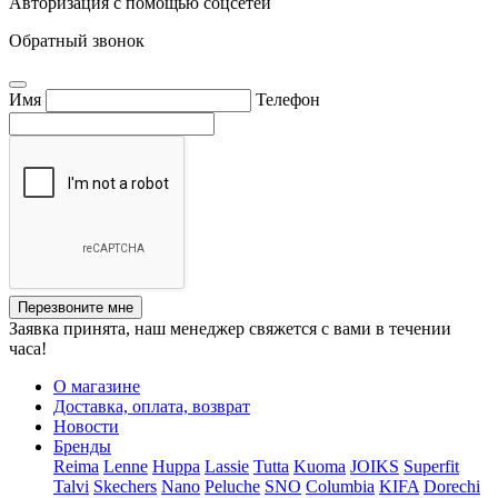
Авторизация с помощью соцсетей
Обратный звонок
Имя
Телефон
Перезвоните мне
Заявка принята, наш менеджер свяжется с вами в течении
часа!
О магазине
Доставка, оплата, возврат
Новости
Бренды
Reima
Lenne
Huppa
Lassie
Tutta
Kuoma
JOIKS
Superfit
Talvi
Skechers
Nano
Peluche
SNO
Columbia
KIFA
Dorechi