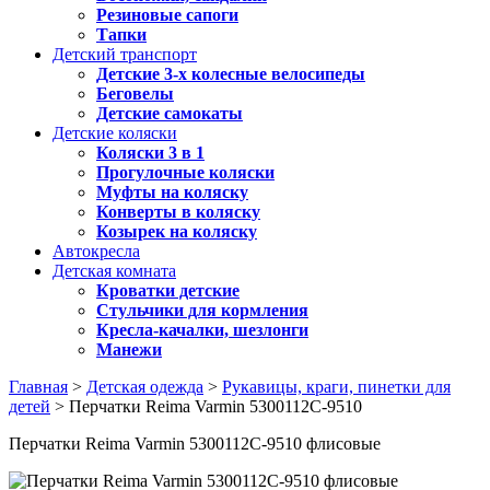
Резиновые сапоги
Тапки
Детский транспорт
Детские 3-х колесные велосипеды
Беговелы
Детские самокаты
Детские коляски
Коляски 3 в 1
Прогулочные коляски
Муфты на коляску
Конверты в коляску
Козырек на коляску
Автокресла
Детская комната
Кроватки детские
Стульчики для кормления
Кресла-качалки, шезлонги
Манежи
Главная
>
Детская одежда
>
Рукавицы, краги, пинетки для
детей
> Перчатки Reima Varmin 5300112C-9510
Перчатки Reima Varmin 5300112C-9510 флисовые