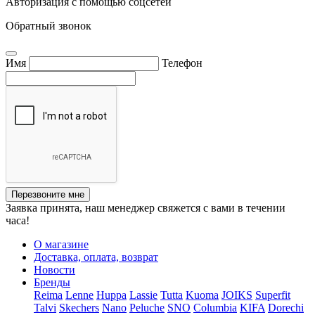
Авторизация с помощью соцсетей
Обратный звонок
Имя
Телефон
Перезвоните мне
Заявка принята, наш менеджер свяжется с вами в течении
часа!
О магазине
Доставка, оплата, возврат
Новости
Бренды
Reima
Lenne
Huppa
Lassie
Tutta
Kuoma
JOIKS
Superfit
Talvi
Skechers
Nano
Peluche
SNO
Columbia
KIFA
Dorechi