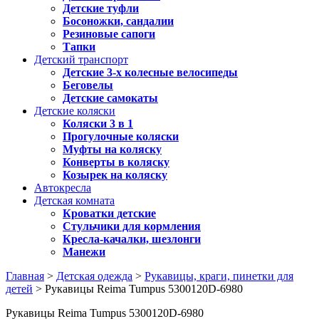
Детские туфли
Босоножки, сандалии
Резиновые сапоги
Тапки
Детский транспорт
Детские 3-х колесные велосипеды
Беговелы
Детские самокаты
Детские коляски
Коляски 3 в 1
Прогулочные коляски
Муфты на коляску
Конверты в коляску
Козырек на коляску
Автокресла
Детская комната
Кроватки детские
Стульчики для кормления
Кресла-качалки, шезлонги
Манежи
Главная
>
Детская одежда
>
Рукавицы, краги, пинетки для
детей
> Рукавицы Reima Tumpus 5300120D-6980
Рукавицы Reima Tumpus 5300120D-6980