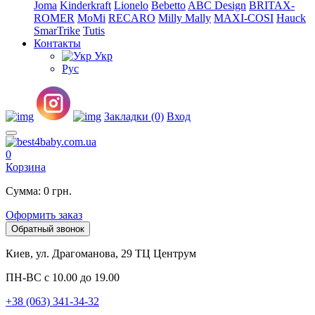
Joma
Kinderkraft
Lionelo
Bebetto
ABC Design
BRITAX-
ROMER
MoMi
RECARO
Milly Mally
MAXI-COSI
Hauck
SmarTrike
Tutis
Контакты
Укр
Рус
Закладки (0)
Вход
0
Корзина
Сумма: 0 грн.
Оформить заказ
Обратный звонок
Киев, ул. Драгоманова, 29 ТЦ Центрум
ПН-ВС с 10.00 до 19.00
+38 (063) 341-34-32