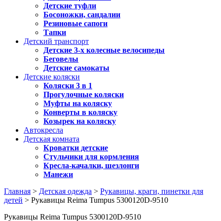
Детские туфли
Босоножки, сандалии
Резиновые сапоги
Тапки
Детский транспорт
Детские 3-х колесные велосипеды
Беговелы
Детские самокаты
Детские коляски
Коляски 3 в 1
Прогулочные коляски
Муфты на коляску
Конверты в коляску
Козырек на коляску
Автокресла
Детская комната
Кроватки детские
Стульчики для кормления
Кресла-качалки, шезлонги
Манежи
Главная
>
Детская одежда
>
Рукавицы, краги, пинетки для
детей
> Рукавицы Reima Tumpus 5300120D-9510
Рукавицы Reima Tumpus 5300120D-9510