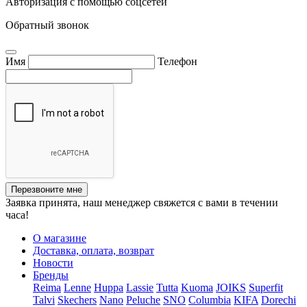
Авторизация с помощью соцсетей
Обратный звонок
Имя
Телефон
Перезвоните мне
Заявка принята, наш менеджер свяжется с вами в течении
часа!
О магазине
Доставка, оплата, возврат
Новости
Бренды
Reima
Lenne
Huppa
Lassie
Tutta
Kuoma
JOIKS
Superfit
Talvi
Skechers
Nano
Peluche
SNO
Columbia
KIFA
Dorechi