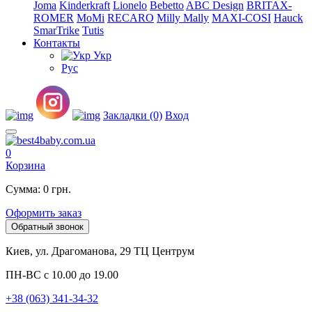
Joma
Kinderkraft
Lionelo
Bebetto
ABC Design
BRITAX-
ROMER
MoMi
RECARO
Milly Mally
MAXI-COSI
Hauck
SmarTrike
Tutis
Контакты
Укр
Рус
Закладки (0)
Вход
0
Корзина
Сумма: 0 грн.
Оформить заказ
Обратный звонок
Киев, ул. Драгоманова, 29 ТЦ Центрум
ПН-ВС с 10.00 до 19.00
+38 (063) 341-34-32