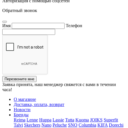
Авторизация с помощью соцсетей
Обратный звонок
Имя
Телефон
Перезвоните мне
Заявка принята, наш менеджер свяжется с вами в течении
часа!
О магазине
Доставка, оплата, возврат
Новости
Бренды
Reima
Lenne
Huppa
Lassie
Tutta
Kuoma
JOIKS
Superfit
Talvi
Skechers
Nano
Peluche
SNO
Columbia
KIFA
Dorechi