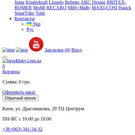
Joma
Kinderkraft
Lionelo
Bebetto
ABC Design
BRITAX-
ROMER
MoMi
RECARO
Milly Mally
MAXI-COSI
Hauck
SmarTrike
Tutis
Контакты
Укр
Рус
Закладки (0)
Вход
0
Корзина
Сумма: 0 грн.
Оформить заказ
Обратный звонок
Киев, ул. Драгоманова, 29 ТЦ Центрум
ПН-ВС с 10.00 до 19.00
+38 (063) 341-34-32