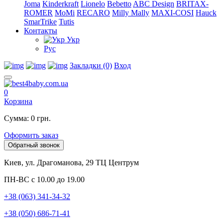
Joma
Kinderkraft
Lionelo
Bebetto
ABC Design
BRITAX-
ROMER
MoMi
RECARO
Milly Mally
MAXI-COSI
Hauck
SmarTrike
Tutis
Контакты
Укр
Рус
Закладки (0)
Вход
0
Корзина
Сумма: 0 грн.
Оформить заказ
Обратный звонок
Киев, ул. Драгоманова, 29 ТЦ Центрум
ПН-ВС с 10.00 до 19.00
+38 (063) 341-34-32
+38 (050) 686-71-41