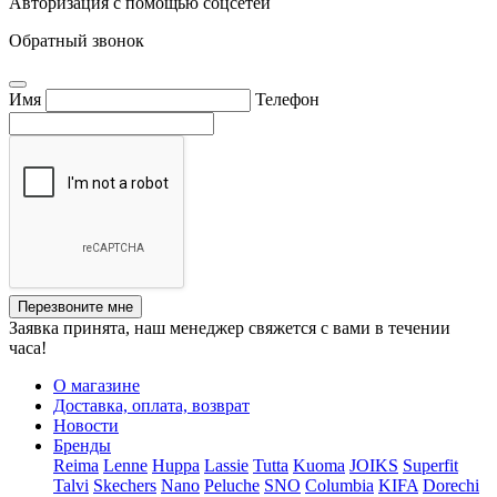
Авторизация с помощью соцсетей
Обратный звонок
Имя
Телефон
Перезвоните мне
Заявка принята, наш менеджер свяжется с вами в течении
часа!
О магазине
Доставка, оплата, возврат
Новости
Бренды
Reima
Lenne
Huppa
Lassie
Tutta
Kuoma
JOIKS
Superfit
Talvi
Skechers
Nano
Peluche
SNO
Columbia
KIFA
Dorechi