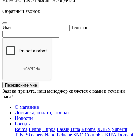
Авторизация с помощью соцсетей
Обратный звонок
Имя
Телефон
Перезвоните мне
Заявка принята, наш менеджер свяжется с вами в течении
часа!
О магазине
Доставка, оплата, возврат
Новости
Бренды
Reima
Lenne
Huppa
Lassie
Tutta
Kuoma
JOIKS
Superfit
Talvi
Skechers
Nano
Peluche
SNO
Columbia
KIFA
Dorechi