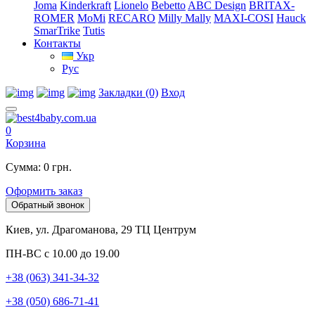
Joma
Kinderkraft
Lionelo
Bebetto
ABC Design
BRITAX-
ROMER
MoMi
RECARO
Milly Mally
MAXI-COSI
Hauck
SmarTrike
Tutis
Контакты
Укр
Рус
Закладки (0)
Вход
0
Корзина
Сумма: 0 грн.
Оформить заказ
Обратный звонок
Киев, ул. Драгоманова, 29 ТЦ Центрум
ПН-ВС с 10.00 до 19.00
+38 (063) 341-34-32
+38 (050) 686-71-41