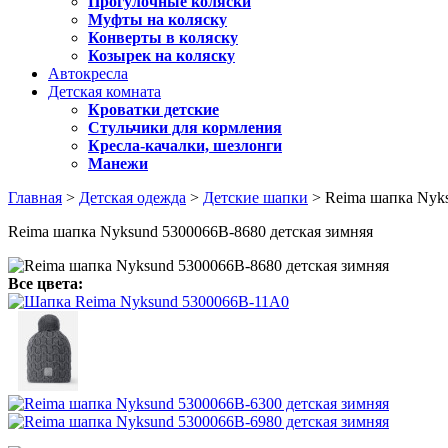
Прогулочные коляски
Муфты на коляску
Конверты в коляску
Козырек на коляску
Автокресла
Детская комната
Кроватки детские
Стульчики для кормления
Кресла-качалки, шезлонги
Манежи
Главная
>
Детская одежда
>
Детские шапки
> Reima шапка Nyks
Reima шапка Nyksund 5300066B-8680 детская зимняя
Все цвета: