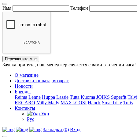
Имя
Телефон
Перезвоните мне
Заявка принята, наш менеджер свяжется с вами в течении часа!
О магазине
Доставка, оплата, возврат
Новости
Бренды
Reima
Lenne
Huppa
Lassie
Tutta
Kuoma
JOIKS
Superfit
Talv
RECARO
Milly Mally
MAXI-COSI
Hauck
SmarTrike
Tutis
Контакты
Укр
Рус
Закладки (0)
Вход