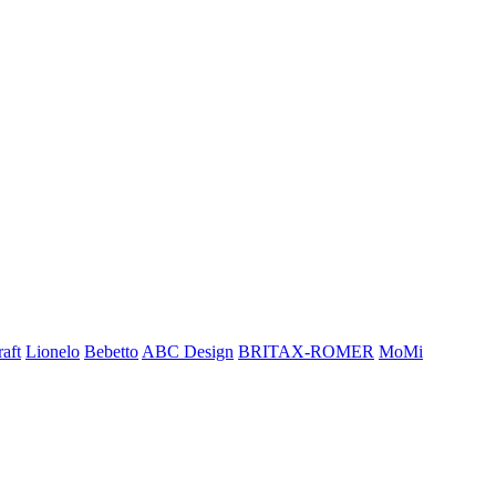
aft
Lionelo
Bebetto
ABC Design
BRITAX-ROMER
MoMi