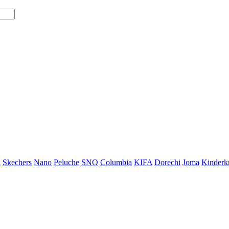
i
Skechers
Nano
Peluche
SNO
Columbia
KIFA
Dorechi
Joma
Kinderkr