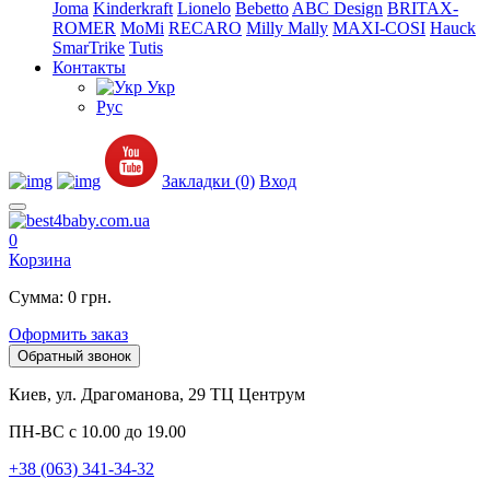
Joma
Kinderkraft
Lionelo
Bebetto
ABC Design
BRITAX-
ROMER
MoMi
RECARO
Milly Mally
MAXI-COSI
Hauck
SmarTrike
Tutis
Контакты
Укр
Рус
Закладки (0)
Вход
0
Корзина
Сумма: 0 грн.
Оформить заказ
Обратный звонок
Киев, ул. Драгоманова, 29 ТЦ Центрум
ПН-ВС с 10.00 до 19.00
+38 (063) 341-34-32