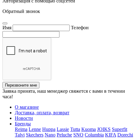
Авторизация с помощью соцсетей
Обратный звонок
Имя
Телефон
Перезвоните мне
Заявка принята, наш менеджер свяжется с вами в течении
часа!
О магазине
Доставка, оплата, возврат
Новости
Бренды
Reima
Lenne
Huppa
Lassie
Tutta
Kuoma
JOIKS
Superfit
Talvi
Skechers
Nano
Peluche
SNO
Columbia
KIFA
Dorechi