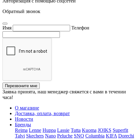
Авторизация с помощью соцсетей
Обратный звонок
Имя
Телефон
Перезвоните мне
Заявка принята, наш менеджер свяжется с вами в течении
часа!
О магазине
Доставка, оплата, возврат
Новости
Бренды
Reima
Lenne
Huppa
Lassie
Tutta
Kuoma
JOIKS
Superfit
Talvi
Skechers
Nano
Peluche
SNO
Columbia
KIFA
Dorechi