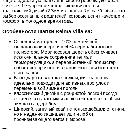
Ищете идеальную шапку для своего ребенка, которая
сочетает безупречное тепло, экологичность и
классический дизайн? Зимняя шапка Reima Villaisa – это
выбор осознанных родителей, которые ценят качество и
комфорт в холодное время года.
Особенности шапки Reima Villaisa:
Основной материал
– 50% нежнейшей
мериносовой шерсти и 50% переработанного
полиэстера. Мериносовая шерсть обеспечивает
исключительное сохранение тепла и
терморегуляцию, а переработанный полиэстер
добавляет прочности, долговечности и быстрого
высыхания.
Благодаря отсутствию подкладки, эта шапка
идеально подходит для активных прогулок и
переменчивой зимней погоды.
Классический дизайн
с ребристой вязкой всегда
остается актуальным и легко сочетается с любым
зимним гардеробом.
Широкий, загнутый край
не только добавляет стиля,
но и надежно защищает уши и лоб от
пронизывающего ветра и мороза.