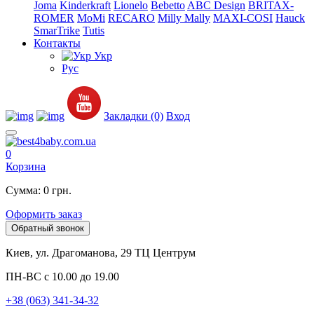
Joma
Kinderkraft
Lionelo
Bebetto
ABC Design
BRITAX-
ROMER
MoMi
RECARO
Milly Mally
MAXI-COSI
Hauck
SmarTrike
Tutis
Контакты
Укр
Рус
Закладки (0)
Вход
0
Корзина
Сумма: 0 грн.
Оформить заказ
Обратный звонок
Киев, ул. Драгоманова, 29 ТЦ Центрум
ПН-ВС с 10.00 до 19.00
+38 (063) 341-34-32