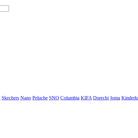
i
Skechers
Nano
Peluche
SNO
Columbia
KIFA
Dorechi
Joma
Kinderkr