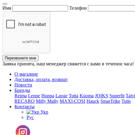
Имя
Телефон
Перезвоните мне
Заявка принята, наш менеджер свяжется с вами в течении часа!
О магазине
Доставка, оплата, возврат
Новости
Бренды
Reima
Lenne
Huppa
Lassie
Tutta
Kuoma
JOIKS
Superfit
Talv
RECARO
Milly Mally
MAXI-COSI
Hauck
SmarTrike
Tutis
Контакты
Укр
Рус