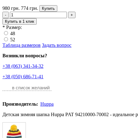
980 грн.
774 грн.
Купить
-
+
Купить в 1 клик
*
Размер:
48
52
Таблица размеров
Задать вопрос
Возникли вопросы?
+38 (063) 341-34-32
+38 (050) 686-71-41
в список желаний
Производитель:
Huppa
Детская зимняя шапка Huppa PAT 94210000-70002 - идеальное р