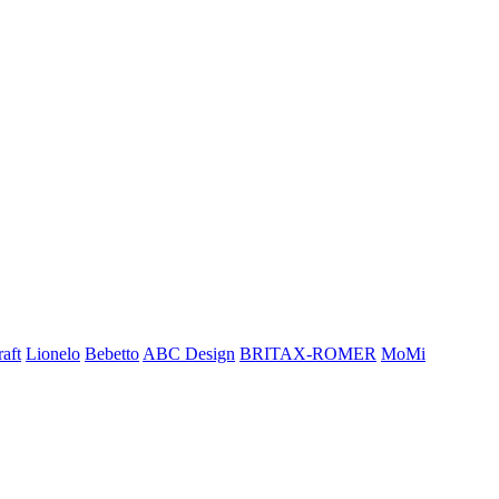
aft
Lionelo
Bebetto
ABC Design
BRITAX-ROMER
MoMi