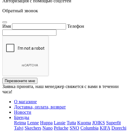
Авторизация с помощью соцсетей
Обратный звонок
Имя
Телефон
Перезвоните мне
Заявка принята, наш менеджер свяжется с вами в течении
часа!
О магазине
Доставка, оплата, возврат
Новости
Бренды
Reima
Lenne
Huppa
Lassie
Tutta
Kuoma
JOIKS
Superfit
Talvi
Skechers
Nano
Peluche
SNO
Columbia
KIFA
Dorechi