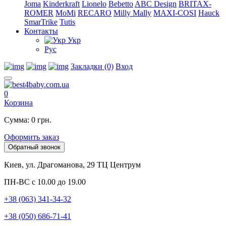
Joma
Kinderkraft
Lionelo
Bebetto
ABC Design
BRITAX-
ROMER
MoMi
RECARO
Milly Mally
MAXI-COSI
Hauck
SmarTrike
Tutis
Контакты
Укр
Рус
Закладки (0)
Вход
0
Корзина
Сумма: 0 грн.
Оформить заказ
Обратный звонок
Киев, ул. Драгоманова, 29 ТЦ Центрум
ПН-ВС с 10.00 до 19.00
+38 (063) 341-34-32
+38 (050) 686-71-41