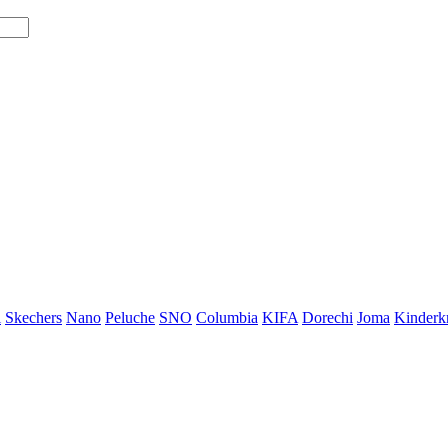
i
Skechers
Nano
Peluche
SNO
Columbia
KIFA
Dorechi
Joma
Kinderkr