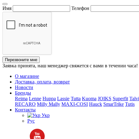
Имя
Телефон
Перезвоните мне
Заявка принята, наш менеджер свяжется с вами в течении часа!
О магазине
Доставка, оплата, возврат
Новости
Бренды
Reima
Lenne
Huppa
Lassie
Tutta
Kuoma
JOIKS
Superfit
Talv
RECARO
Milly Mally
MAXI-COSI
Hauck
SmarTrike
Tutis
Контакты
Укр
Рус