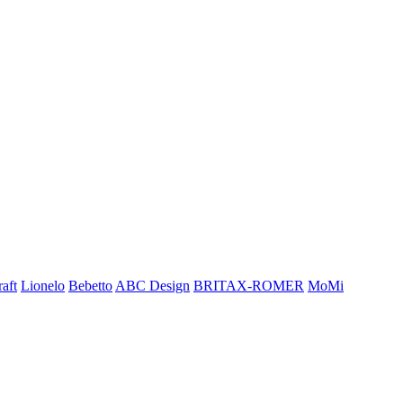
aft
Lionelo
Bebetto
ABC Design
BRITAX-ROMER
MoMi