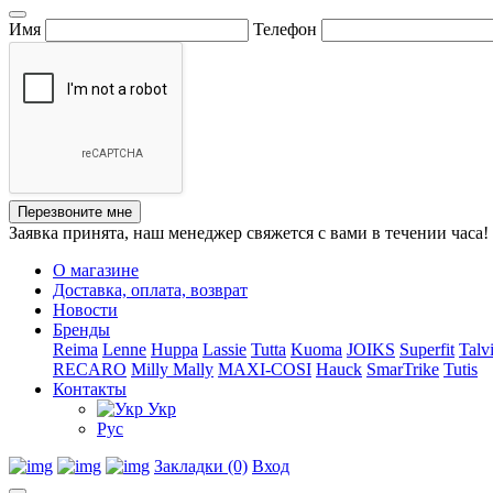
Имя
Телефон
Перезвоните мне
Заявка принята, наш менеджер свяжется с вами в течении часа!
О магазине
Доставка, оплата, возврат
Новости
Бренды
Reima
Lenne
Huppa
Lassie
Tutta
Kuoma
JOIKS
Superfit
Talv
RECARO
Milly Mally
MAXI-COSI
Hauck
SmarTrike
Tutis
Контакты
Укр
Рус
Закладки (0)
Вход