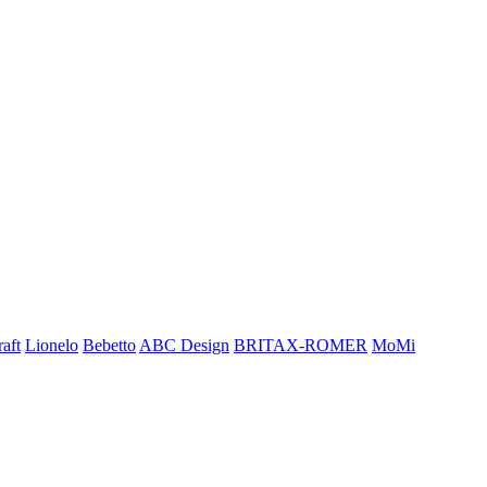
aft
Lionelo
Bebetto
ABC Design
BRITAX-ROMER
MoMi