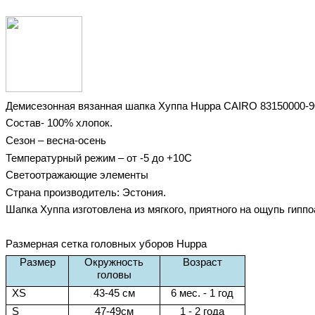
Демисезонная вязанная шапка Хуппа Huppa
CAIRO 83150000-9
Состав- 100% хлопок.
Сезон – весна-осень
Температурный режим – от -5 до +10С
Светоотражающие элементы
Страна производитель: Эстония.
Шапка Хуппа изготовлена из мягкого, приятного на ощупь гиппо
Размерная сетка головных уборов
Huppa
Размер
Окружность
Возраст
головы
XS
43-45
см
6 мес. - 1 год
S
47-49см
1 - 2 года