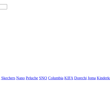
i
Skechers
Nano
Peluche
SNO
Columbia
KIFA
Dorechi
Joma
Kinderkr