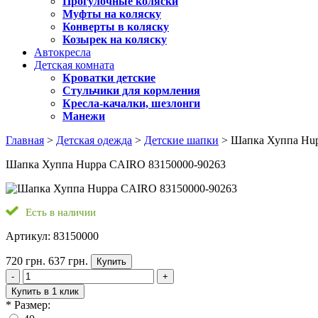
Прогулочные коляски
Муфты на коляску
Конверты в коляску
Козырек на коляску
Автокресла
Детская комната
Кроватки детские
Стульчики для кормления
Кресла-качалки, шезлонги
Манежи
Главная
>
Детская одежда
>
Детские шапки
> Шапка Хуппа Hup
Шапка Хуппа Huppa CAIRO 83150000-90263
Есть в наличии
Артикул: 83150000
720 грн.
637 грн.
Купить
-
+
Купить в 1 клик
*
Размер: