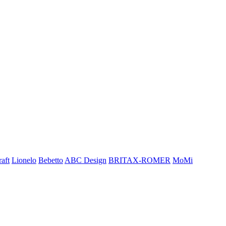
aft
Lionelo
Bebetto
ABC Design
BRITAX-ROMER
MoMi