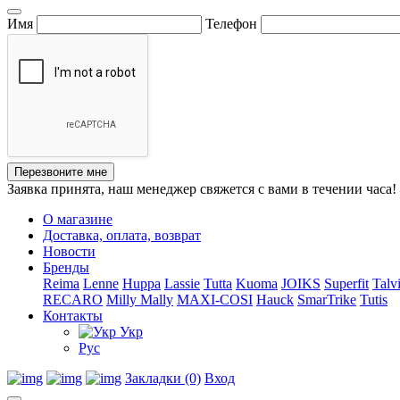
Имя
Телефон
Перезвоните мне
Заявка принята, наш менеджер свяжется с вами в течении часа!
О магазине
Доставка, оплата, возврат
Новости
Бренды
Reima
Lenne
Huppa
Lassie
Tutta
Kuoma
JOIKS
Superfit
Talv
RECARO
Milly Mally
MAXI-COSI
Hauck
SmarTrike
Tutis
Контакты
Укр
Рус
Закладки (0)
Вход