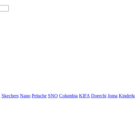
i
Skechers
Nano
Peluche
SNO
Columbia
KIFA
Dorechi
Joma
Kinderkr