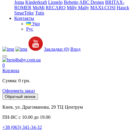
Joma
Kinderkraft
Lionelo
Bebetto
ABC Design
BRITAX-
ROMER
MoMi
RECARO
Milly Mally
MAXI-COSI
Hauck
SmarTrike
Tutis
Контакты
Укр
Рус
Закладки (0)
Вход
0
Корзина
Сумма: 0 грн.
Оформить заказ
Обратный звонок
Киев, ул. Драгоманова, 29 ТЦ Центрум
ПН-ВС с 10.00 до 19.00
+38 (063) 341-34-32