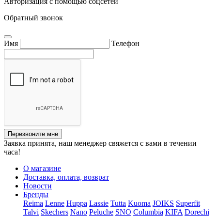
Авторизация с помощью соцсетей
Обратный звонок
Имя
Телефон
Перезвоните мне
Заявка принята, наш менеджер свяжется с вами в течении
часа!
О магазине
Доставка, оплата, возврат
Новости
Бренды
Reima
Lenne
Huppa
Lassie
Tutta
Kuoma
JOIKS
Superfit
Talvi
Skechers
Nano
Peluche
SNO
Columbia
KIFA
Dorechi