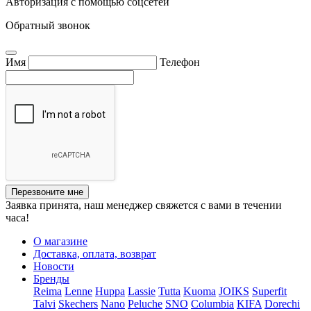
Авторизация с помощью соцсетей
Обратный звонок
Имя
Телефон
Перезвоните мне
Заявка принята, наш менеджер свяжется с вами в течении
часа!
О магазине
Доставка, оплата, возврат
Новости
Бренды
Reima
Lenne
Huppa
Lassie
Tutta
Kuoma
JOIKS
Superfit
Talvi
Skechers
Nano
Peluche
SNO
Columbia
KIFA
Dorechi