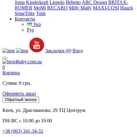
Joma
Kinderkraft
Lionelo
Bebetto
ABC Design
BRITAX-
ROMER
MoMi
RECARO
Milly Mally
MAXI-COSI
Hauck
SmarTrike
Tutis
Контакты
Укр
Рус
Закладки (0)
Вход
0
Корзина
Сумма: 0 грн.
Оформить заказ
Обратный звонок
Киев, ул. Драгоманова, 29 ТЦ Центрум
ПН-ВС с 10.00 до 19.00
+38 (063) 341-34-32