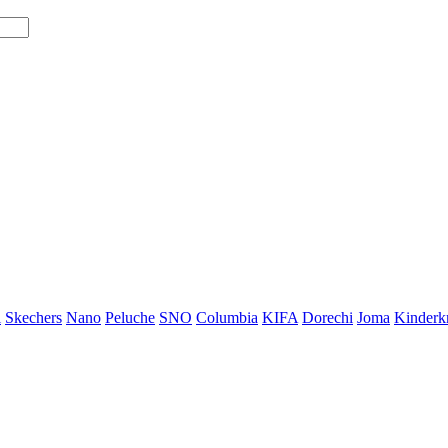
i
Skechers
Nano
Peluche
SNO
Columbia
KIFA
Dorechi
Joma
Kinderkr