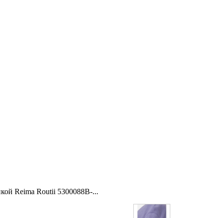
ой Reima Routii 5300088B-...