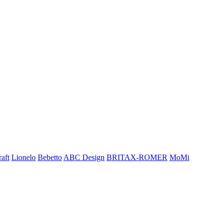
aft
Lionelo
Bebetto
ABC Design
BRITAX-ROMER
MoMi