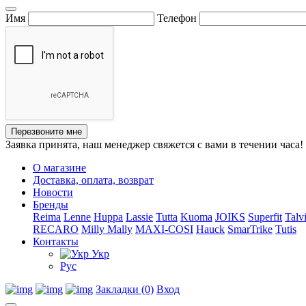
Имя
Телефон
Перезвоните мне
Заявка принята, наш менеджер свяжется с вами в течении часа!
О магазине
Доставка, оплата, возврат
Новости
Бренды
Reima
Lenne
Huppa
Lassie
Tutta
Kuoma
JOIKS
Superfit
Talv
RECARO
Milly Mally
MAXI-COSI
Hauck
SmarTrike
Tutis
Контакты
Укр
Рус
Закладки (0)
Вход