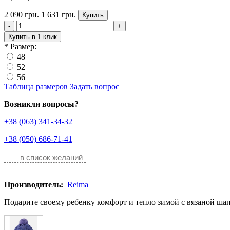
2 090 грн.
1 631 грн.
Купить
-
+
Купить в 1 клик
*
Размер:
48
52
56
Таблица размеров
Задать вопрос
Возникли вопросы?
+38 (063) 341-34-32
+38 (050) 686-71-41
в список желаний
Производитель:
Reima
Подарите своему ребенку комфорт и тепло зимой с вязаной шапк