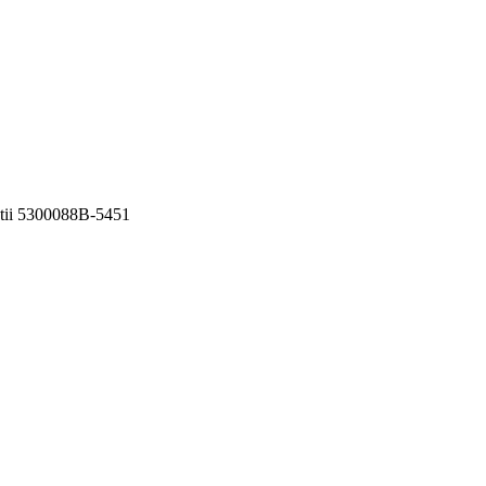
ii 5300088B-5451