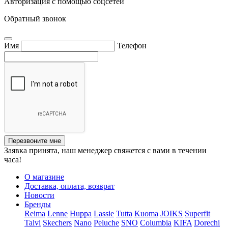
Авторизация с помощью соцсетей
Обратный звонок
Имя
Телефон
Перезвоните мне
Заявка принята, наш менеджер свяжется с вами в течении
часа!
О магазине
Доставка, оплата, возврат
Новости
Бренды
Reima
Lenne
Huppa
Lassie
Tutta
Kuoma
JOIKS
Superfit
Talvi
Skechers
Nano
Peluche
SNO
Columbia
KIFA
Dorechi