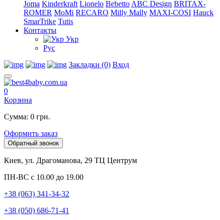
Joma
Kinderkraft
Lionelo
Bebetto
ABC Design
BRITAX-
ROMER
MoMi
RECARO
Milly Mally
MAXI-COSI
Hauck
SmarTrike
Tutis
Контакты
Укр
Рус
Закладки (0)
Вход
0
Корзина
Сумма: 0 грн.
Оформить заказ
Обратный звонок
Киев, ул. Драгоманова, 29 ТЦ Центрум
ПН-ВС с 10.00 до 19.00
+38 (063) 341-34-32
+38 (050) 686-71-41