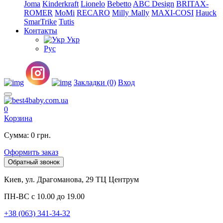
Joma
Kinderkraft
Lionelo
Bebetto
ABC Design
BRITAX-
ROMER
MoMi
RECARO
Milly Mally
MAXI-COSI
Hauck
SmarTrike
Tutis
Контакты
Укр
Рус
Закладки (0)
Вход
0
Корзина
Сумма: 0 грн.
Оформить заказ
Обратный звонок
Киев, ул. Драгоманова, 29 ТЦ Центрум
ПН-ВС с 10.00 до 19.00
+38 (063) 341-34-32