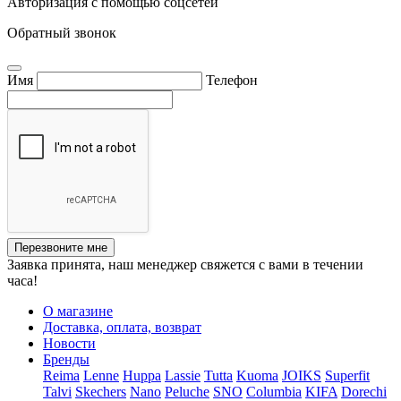
Авторизация с помощью соцсетей
Обратный звонок
Имя
Телефон
Перезвоните мне
Заявка принята, наш менеджер свяжется с вами в течении
часа!
О магазине
Доставка, оплата, возврат
Новости
Бренды
Reima
Lenne
Huppa
Lassie
Tutta
Kuoma
JOIKS
Superfit
Talvi
Skechers
Nano
Peluche
SNO
Columbia
KIFA
Dorechi