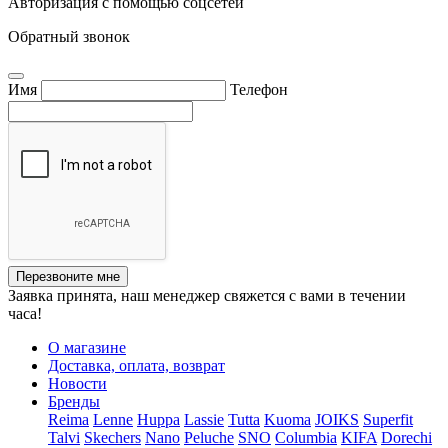
Авторизация с помощью соцсетей
Обратный звонок
Имя
Телефон
Перезвоните мне
Заявка принята, наш менеджер свяжется с вами в течении
часа!
О магазине
Доставка, оплата, возврат
Новости
Бренды
Reima
Lenne
Huppa
Lassie
Tutta
Kuoma
JOIKS
Superfit
Talvi
Skechers
Nano
Peluche
SNO
Columbia
KIFA
Dorechi