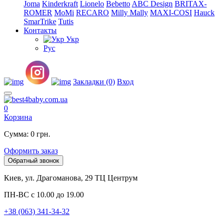
Joma
Kinderkraft
Lionelo
Bebetto
ABC Design
BRITAX-
ROMER
MoMi
RECARO
Milly Mally
MAXI-COSI
Hauck
SmarTrike
Tutis
Контакты
Укр
Рус
Закладки (0)
Вход
0
Корзина
Сумма: 0 грн.
Оформить заказ
Обратный звонок
Киев, ул. Драгоманова, 29 ТЦ Центрум
ПН-ВС с 10.00 до 19.00
+38 (063) 341-34-32