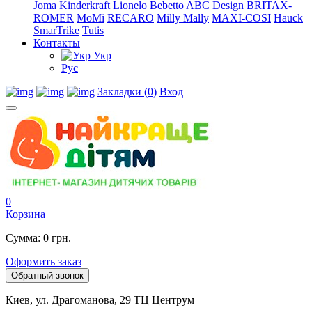
Joma
Kinderkraft
Lionelo
Bebetto
ABC Design
BRITAX-
ROMER
MoMi
RECARO
Milly Mally
MAXI-COSI
Hauck
SmarTrike
Tutis
Контакты
Укр
Рус
Закладки (0)
Вход
0
Корзина
Сумма: 0 грн.
Оформить заказ
Обратный звонок
Киев, ул. Драгоманова, 29 ТЦ Центрум