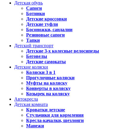
Детская обувь
Сапоги
Ботинки
Детские кроссовки
Детские туфли
Босоножки, сандалии
Резиновые сапоги
Тапки
Детский транспорт
Детские 3-х колесные велосипеды
Беговелы
Детские самокаты
Детские коляски
Коляски 3 в 1
Прогулочные коляски
Муфты на коляску
Конверты в коляску
Козырек на коляску
Автокресла
Детская комната
Кроватки детские
Стульчики для кормления
Кресла-качалки, шезлонги
Манежи