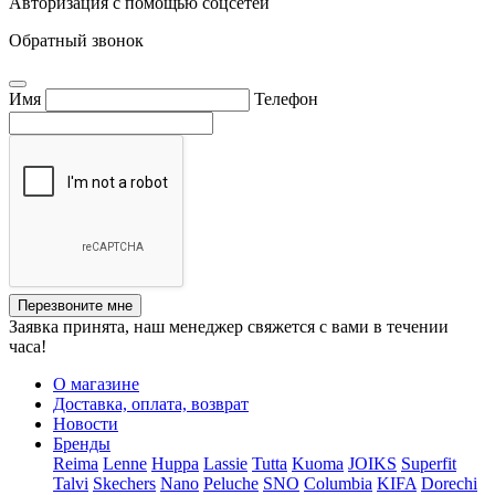
Авторизация с помощью соцсетей
Обратный звонок
Имя
Телефон
Перезвоните мне
Заявка принята, наш менеджер свяжется с вами в течении
часа!
О магазине
Доставка, оплата, возврат
Новости
Бренды
Reima
Lenne
Huppa
Lassie
Tutta
Kuoma
JOIKS
Superfit
Talvi
Skechers
Nano
Peluche
SNO
Columbia
KIFA
Dorechi