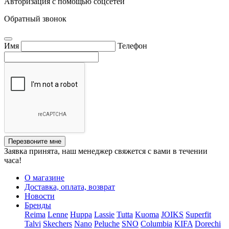
Авторизация с помощью соцсетей
Обратный звонок
Имя
Телефон
Перезвоните мне
Заявка принята, наш менеджер свяжется с вами в течении
часа!
О магазине
Доставка, оплата, возврат
Новости
Бренды
Reima
Lenne
Huppa
Lassie
Tutta
Kuoma
JOIKS
Superfit
Talvi
Skechers
Nano
Peluche
SNO
Columbia
KIFA
Dorechi