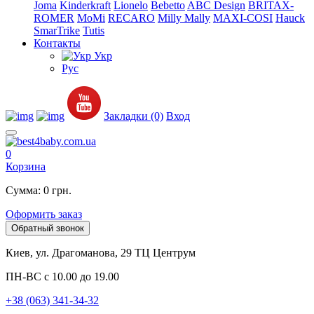
Joma
Kinderkraft
Lionelo
Bebetto
ABC Design
BRITAX-
ROMER
MoMi
RECARO
Milly Mally
MAXI-COSI
Hauck
SmarTrike
Tutis
Контакты
Укр
Рус
Закладки (0)
Вход
0
Корзина
Сумма: 0 грн.
Оформить заказ
Обратный звонок
Киев, ул. Драгоманова, 29 ТЦ Центрум
ПН-ВС с 10.00 до 19.00
+38 (063) 341-34-32