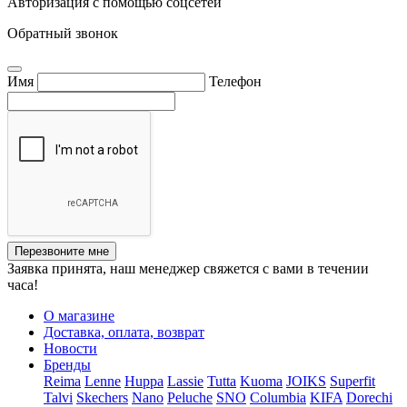
Авторизация с помощью соцсетей
Обратный звонок
Имя
Телефон
Перезвоните мне
Заявка принята, наш менеджер свяжется с вами в течении
часа!
О магазине
Доставка, оплата, возврат
Новости
Бренды
Reima
Lenne
Huppa
Lassie
Tutta
Kuoma
JOIKS
Superfit
Talvi
Skechers
Nano
Peluche
SNO
Columbia
KIFA
Dorechi