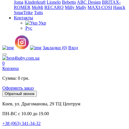
Joma
Kinderkraft
Lionelo
Bebetto
ABC Design
BRITAX-
ROMER
MoMi
RECARO
Milly Mally
MAXI-COSI
Hauck
SmarTrike
Tutis
Контакты
Укр
Рус
Закладки (0)
Вход
0
Корзина
Сумма: 0 грн.
Оформить заказ
Обратный звонок
Киев, ул. Драгоманова, 29 ТЦ Центрум
ПН-ВС с 10.00 до 19.00
+38 (063) 341-34-32