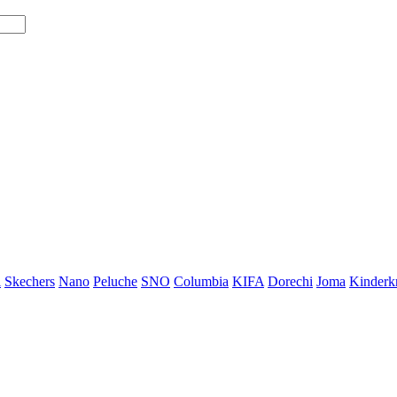
i
Skechers
Nano
Peluche
SNO
Columbia
KIFA
Dorechi
Joma
Kinderkr