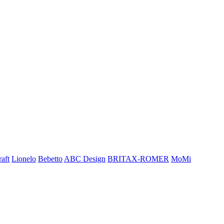
aft
Lionelo
Bebetto
ABC Design
BRITAX-ROMER
MoMi