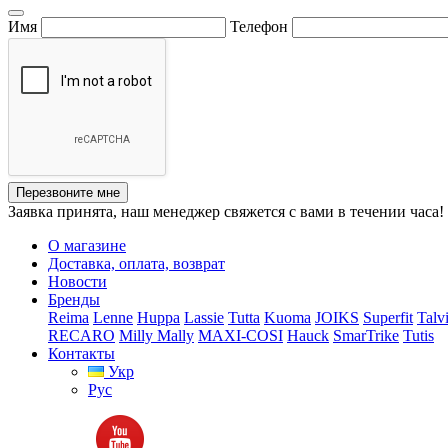
Имя
Телефон
Перезвоните мне
Заявка принята, наш менеджер свяжется с вами в течении часа!
О магазине
Доставка, оплата, возврат
Новости
Бренды
Reima
Lenne
Huppa
Lassie
Tutta
Kuoma
JOIKS
Superfit
Talv
RECARO
Milly Mally
MAXI-COSI
Hauck
SmarTrike
Tutis
Контакты
Укр
Рус