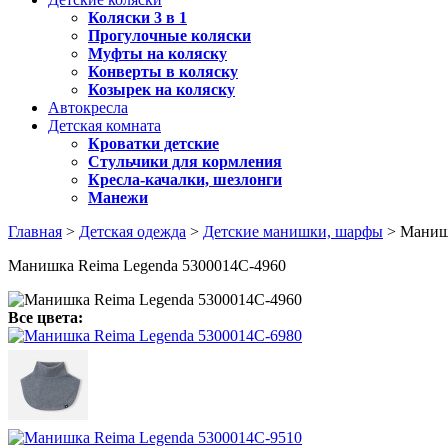
Коляски 3 в 1
Прогулочные коляски
Муфты на коляску
Конверты в коляску
Козырек на коляску
Автокресла
Детская комната
Кроватки детские
Стульчики для кормления
Кресла-качалки, шезлонги
Манежи
Главная
>
Детская одежда
>
Детские манишки, шарфы
> Манишк
Манишка Reima Legenda 5300014C-4960
Все цвета: