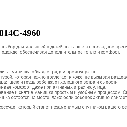
014C-4960
выбор для малышей и детей постарше в прохладное время 
одежде, обеспечивая дополнительное тепло и комфорт.
флиса, манишка обладает рядом преимуществ.
стурой, которая нежно прилегает к коже, не вызывая раздр
щая шею и грудь ребенка от холодного ветра и сырости.
чивая комфорт даже при активных играх на улице.
девание и снятие манишки простым и удобным процессом. О
ка остается на месте, даже если ребенок активно двигаетс
ессуар, который станет незаменимым спутником вашего ре