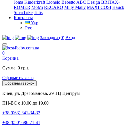
Joma
Kinderkraft
Lionelo
Bebetto
ABC Design
BRITAX-
ROMER
MoMi
RECARO
Milly Mally
MAXI-COSI
Hauck
SmarTrike
Tutis
Контакты
Укр
Рус
Закладки (0)
Вход
0
Корзина
Сумма: 0 грн.
Оформить заказ
Обратный звонок
Киев, ул. Драгоманова, 29 ТЦ Центрум
ПН-ВС с 10.00 до 19.00
+38 (063) 341-34-32
+38 (050) 686-71-41