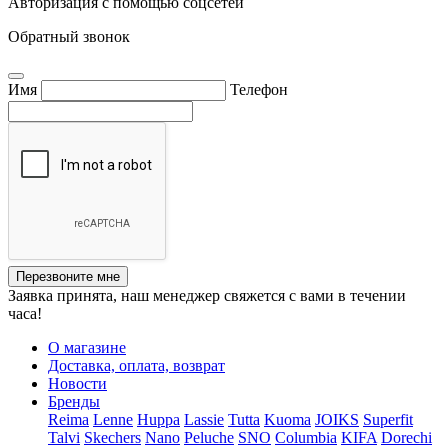
Авторизация с помощью соцсетей
Обратный звонок
Имя
Телефон
Перезвоните мне
Заявка принята, наш менеджер свяжется с вами в течении
часа!
О магазине
Доставка, оплата, возврат
Новости
Бренды
Reima
Lenne
Huppa
Lassie
Tutta
Kuoma
JOIKS
Superfit
Talvi
Skechers
Nano
Peluche
SNO
Columbia
KIFA
Dorechi