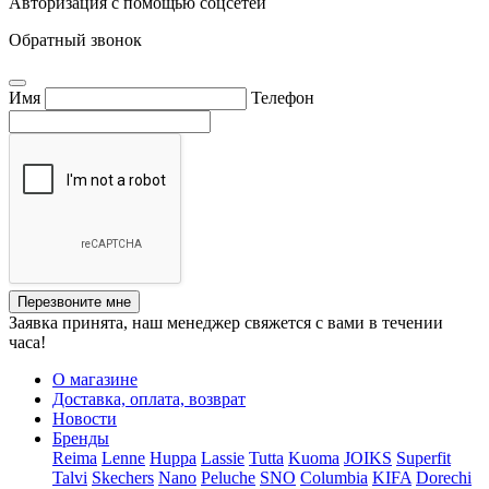
Авторизация с помощью соцсетей
Обратный звонок
Имя
Телефон
Перезвоните мне
Заявка принята, наш менеджер свяжется с вами в течении
часа!
О магазине
Доставка, оплата, возврат
Новости
Бренды
Reima
Lenne
Huppa
Lassie
Tutta
Kuoma
JOIKS
Superfit
Talvi
Skechers
Nano
Peluche
SNO
Columbia
KIFA
Dorechi