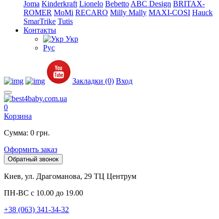
Joma
Kinderkraft
Lionelo
Bebetto
ABC Design
BRITAX-
ROMER
MoMi
RECARO
Milly Mally
MAXI-COSI
Hauck
SmarTrike
Tutis
Контакты
Укр
Рус
Закладки (0)
Вход
0
Корзина
Сумма: 0 грн.
Оформить заказ
Обратный звонок
Киев, ул. Драгоманова, 29 ТЦ Центрум
ПН-ВС с 10.00 до 19.00
+38 (063) 341-34-32