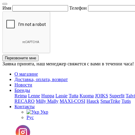
Имя
Телефон
Перезвоните мне
Заявка принята, наш менеджер свяжется с вами в течении часа!
О магазине
Доставка, оплата, возврат
Новости
Бренды
Reima
Lenne
Huppa
Lassie
Tutta
Kuoma
JOIKS
Superfit
Talv
RECARO
Milly Mally
MAXI-COSI
Hauck
SmarTrike
Tutis
Контакты
Укр
Рус