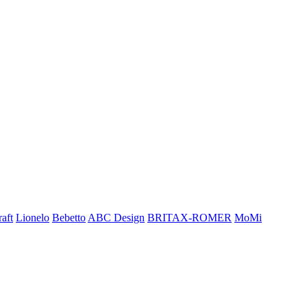
aft
Lionelo
Bebetto
ABC Design
BRITAX-ROMER
MoMi