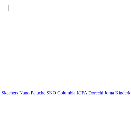
i
Skechers
Nano
Peluche
SNO
Columbia
KIFA
Dorechi
Joma
Kinderkr