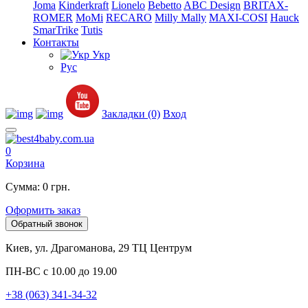
Joma
Kinderkraft
Lionelo
Bebetto
ABC Design
BRITAX-
ROMER
MoMi
RECARO
Milly Mally
MAXI-COSI
Hauck
SmarTrike
Tutis
Контакты
Укр
Рус
Закладки (0)
Вход
0
Корзина
Сумма: 0 грн.
Оформить заказ
Обратный звонок
Киев, ул. Драгоманова, 29 ТЦ Центрум
ПН-ВС с 10.00 до 19.00
+38 (063) 341-34-32