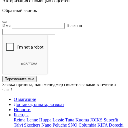
Авторизация с помощью соцсетей
Обратный звонок
Имя
Телефон
Перезвоните мне
Заявка принята, наш менеджер свяжется с вами в течении
часа!
О магазине
Доставка, оплата, возврат
Новости
Бренды
Reima
Lenne
Huppa
Lassie
Tutta
Kuoma
JOIKS
Superfit
Talvi
Skechers
Nano
Peluche
SNO
Columbia
KIFA
Dorechi