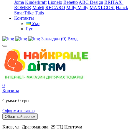
Joma
Kinderkraft
Lionelo
Bebetto
ABC Design
BRITAX-
ROMER
MoMi
RECARO
Milly Mally
MAXI-COSI
Hauck
SmarTrike
Tutis
Контакты
Укр
Рус
Закладки (0)
Вход
0
Корзина
Сумма: 0 грн.
Оформить заказ
Обратный звонок
Киев, ул. Драгоманова, 29 ТЦ Центрум