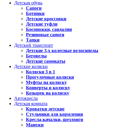
Детская обувь
Сапоги
Ботинки
Детские кроссовки
Детские туфли
Босоножки, сандалии
Резиновые сапоги
Тапки
Детский транспорт
Детские 3-х колесные велосипеды
Беговелы
Детские самокаты
Детские коляски
Коляски 3 в 1
Прогулочные коляски
Муфты на коляску
Конверты в коляску
Козырек на коляску
Автокресла
Детская комната
Кроватки детские
Стульчики для кормления
Кресла-качалки, шезлонги
Манежи