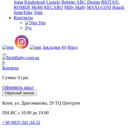
Joma
Kinderkraft
Lionelo
Bebetto
ABC Design
BRITAX-
ROMER
MoMi
RECARO
Milly Mally
MAXI-COSI
Hauck
SmarTrike
Tutis
Контакты
Укр
Рус
Закладки (0)
Вход
0
Корзина
Сумма: 0 грн.
Оформить заказ
Обратный звонок
Киев, ул. Драгоманова, 29 ТЦ Центрум
ПН-ВС с 10.00 до 19.00
+38 (063) 341-34-32