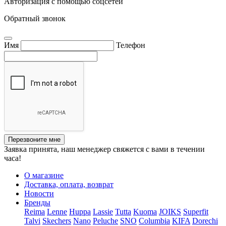
Авторизация с помощью соцсетей
Обратный звонок
Имя
Телефон
Перезвоните мне
Заявка принята, наш менеджер свяжется с вами в течении
часа!
О магазине
Доставка, оплата, возврат
Новости
Бренды
Reima
Lenne
Huppa
Lassie
Tutta
Kuoma
JOIKS
Superfit
Talvi
Skechers
Nano
Peluche
SNO
Columbia
KIFA
Dorechi