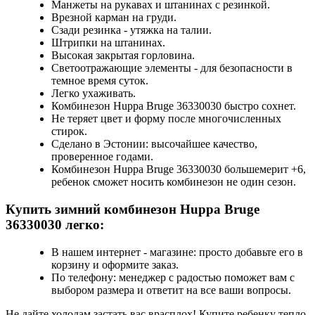
Манжеты на рукавах и штанинах с резинкой.
Врезной карман на груди.
Сзади резинка - утяжка на талии.
Штрипки на штанинах.
Высокая закрытая горловина.
Светоотражающие элементы - для безопасности в
темное время суток.
Легко ухаживать.
Комбинезон Huppa Bruge 36330030 быстро сохнет.
Не теряет цвет и форму после многочисленных
стирок.
Сделано в Эстонии: высочайшее качество,
проверенное годами.
Комбинезон Huppa Bruge 36330030 большемерит +6,
ребенок сможет носить комбинезон не один сезон.
Купить зимний комбинезон Huppa Bruge
36330030 легко:
В нашем интернет - магазине: просто добавьте его в
корзину и оформите заказ.
По телефону: менеджер с радостью поможет вам с
выбором размера и ответит на все ваши вопросы.
Не дайте холодам застать вас врасплох! Купите ребенку тепло,