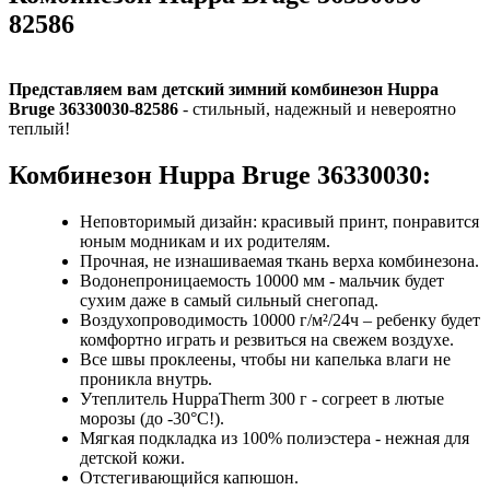
82586
Представляем вам детский зимний комбинезон Huppa
Bruge 36330030-82586
- стильный, надежный и невероятно
теплый!
Комбинезон Huppa Bruge 36330030:
Неповторимый дизайн: красивый принт, понравится
юным модникам и их родителям.
Прочная, не изнашиваемая ткань верха комбинезона.
Водонепроницаемость 10000 мм - мальчик будет
сухим даже в самый сильный снегопад.
Воздухопроводимость 10000 г/м²/24ч – ребенку будет
комфортно играть и резвиться на свежем воздухе.
Все швы проклеены, чтобы ни капелька влаги не
проникла внутрь.
Утеплитель HuppaTherm 300 г - согреет в лютые
морозы (до -30°C!).
Мягкая подкладка из 100% полиэстера - нежная для
детской кожи.
Отстегивающийся капюшон.