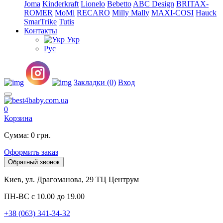
Joma
Kinderkraft
Lionelo
Bebetto
ABC Design
BRITAX-
ROMER
MoMi
RECARO
Milly Mally
MAXI-COSI
Hauck
SmarTrike
Tutis
Контакты
Укр
Рус
Закладки (0)
Вход
0
Корзина
Сумма: 0 грн.
Оформить заказ
Обратный звонок
Киев, ул. Драгоманова, 29 ТЦ Центрум
ПН-ВС с 10.00 до 19.00
+38 (063) 341-34-32