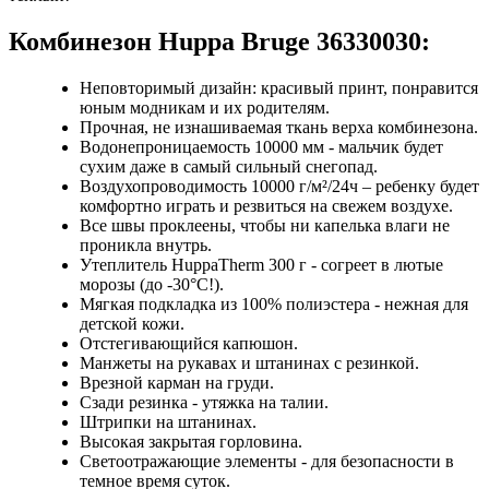
Комбинезон Huppa Bruge 36330030:
Неповторимый дизайн: красивый принт, понравится
юным модникам и их родителям.
Прочная, не изнашиваемая ткань верха комбинезона.
Водонепроницаемость 10000 мм - мальчик будет
сухим даже в самый сильный снегопад.
Воздухопроводимость 10000 г/м²/24ч – ребенку будет
комфортно играть и резвиться на свежем воздухе.
Все швы проклеены, чтобы ни капелька влаги не
проникла внутрь.
Утеплитель HuppaTherm 300 г - согреет в лютые
морозы (до -30°C!).
Мягкая подкладка из 100% полиэстера - нежная для
детской кожи.
Отстегивающийся капюшон.
Манжеты на рукавах и штанинах с резинкой.
Врезной карман на груди.
Сзади резинка - утяжка на талии.
Штрипки на штанинах.
Высокая закрытая горловина.
Светоотражающие элементы - для безопасности в
темное время суток.