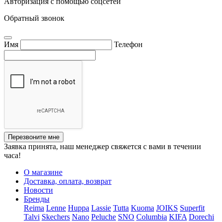
Авторизация с помощью соцсетей
Обратный звонок
Имя
Телефон
Перезвоните мне
Заявка принята, наш менеджер свяжется с вами в течении
часа!
О магазине
Доставка, оплата, возврат
Новости
Бренды
Reima
Lenne
Huppa
Lassie
Tutta
Kuoma
JOIKS
Superfit
Talvi
Skechers
Nano
Peluche
SNO
Columbia
KIFA
Dorechi