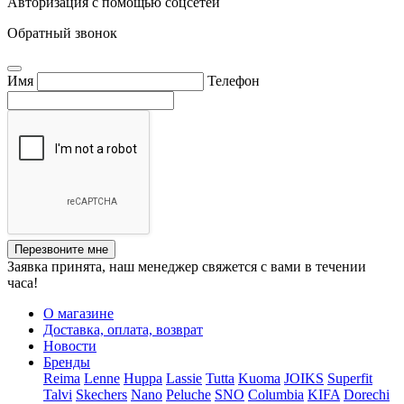
Авторизация с помощью соцсетей
Обратный звонок
Имя
Телефон
Перезвоните мне
Заявка принята, наш менеджер свяжется с вами в течении
часа!
О магазине
Доставка, оплата, возврат
Новости
Бренды
Reima
Lenne
Huppa
Lassie
Tutta
Kuoma
JOIKS
Superfit
Talvi
Skechers
Nano
Peluche
SNO
Columbia
KIFA
Dorechi