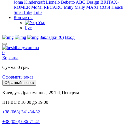
Joma
Kinderkraft
Lionelo
Bebetto
ABC Design
BRITAX-
ROMER
MoMi
RECARO
Milly Mally
MAXI-COSI
Hauck
SmarTrike
Tutis
Контакты
Укр
Рус
Закладки (0)
Вход
0
Корзина
Сумма: 0 грн.
Оформить заказ
Обратный звонок
Киев, ул. Драгоманова, 29 ТЦ Центрум
ПН-ВС с 10.00 до 19.00
+38 (063) 341-34-32
+38 (050) 686-71-41