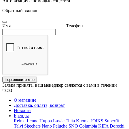
Авторизация с помощью соцсетей
Обратный звонок
Имя
Телефон
Перезвоните мне
Заявка принята, наш менеджер свяжется с вами в течении
часа!
О магазине
Доставка, оплата, возврат
Новости
Бренды
Reima
Lenne
Huppa
Lassie
Tutta
Kuoma
JOIKS
Superfit
Talvi
Skechers
Nano
Peluche
SNO
Columbia
KIFA
Dorechi