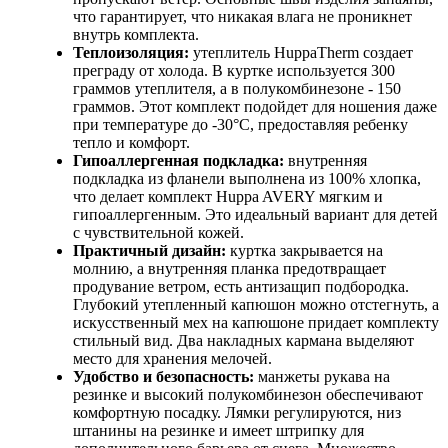
что гарантирует, что никакая влага не проникнет
внутрь комплекта.
Теплоизоляция:
утеплитель HuppaTherm создает
преграду от холода. В куртке используется 300
граммов утеплителя, а в полукомбинезоне - 150
граммов. Этот комплект подойдет для ношения даже
при температуре до -30°C, предоставляя ребенку
тепло и комфорт.
Гипоаллергенная подкладка:
внутренняя
подкладка из фланели выполнена из 100% хлопка,
что делает комплект Huppa AVERY мягким и
гипоаллергенным. Это идеальный вариант для детей
с чувствительной кожей.
Практичный дизайн:
куртка закрывается на
молнию, а внутренняя планка предотвращает
продувание ветром, есть антизащип подбородка.
Глубокий утепленный капюшон можно отстегнуть, а
искусственный мех на капюшоне придает комплекту
стильный вид. Два накладных кармана выделяют
место для хранения мелочей.
Удобство и безопасность:
манжеты рукава на
резинке и высокий полукомбинезон обеспечивают
комфортную посадку. Лямки регулируются, низ
штанины на резинке и имеет штрипку для