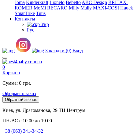
Joma
Kinderkraft
Lionelo
Bebetto
ABC Design
BRITAX-
ROMER
MoMi
RECARO
Milly Mally
MAXI-COSI
Hauck
SmarTrike
Tutis
Контакты
Укр
Рус
Закладки (0)
Вход
0
Корзина
Сумма: 0 грн.
Оформить заказ
Обратный звонок
Киев, ул. Драгоманова, 29 ТЦ Центрум
ПН-ВС с 10.00 до 19.00
+38 (063) 341-34-32