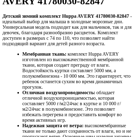
AVERY 41780030-82847
Детский зимний комплект Huppa AVERY 41780030-82847
-
идеальный выбор для малыша в холодные морозные дни.
Универсальная модель подходит как для мальчиков, так и для
девочек, благодаря разнообразию расцветок. Комплект
доступен в размерах с 74 по 110, что позволяет найти
подходящий вариант для детей разного возраста.
Мембранная ткань:
комплект Huppa AVERY
изготовлен из высококачественной мембранной
ткани, которая создает преграду от влаги.
Водостойкость куртки составляет 5000 мм, а
полукомбинезона - 10 000 мм. Это гарантирует, что
ребенок останется сухим во время динамичных
прогулок.
Отличная воздухопроводимость:
обладает
отличной воздухопроницаемостью, которая
составляет 5000 г/м2/24час в куртке и 10 000 г/
м2/24час в полукомбинезоне. Это позволяет
избежать перегрева и предоставить комфорт во
время активных игр.
Надежная защита от ветра:
высокомембранные
ткани не только дают сохранность от влаги, но и не
пропускают ветер. Основные швы изделия запаяны,