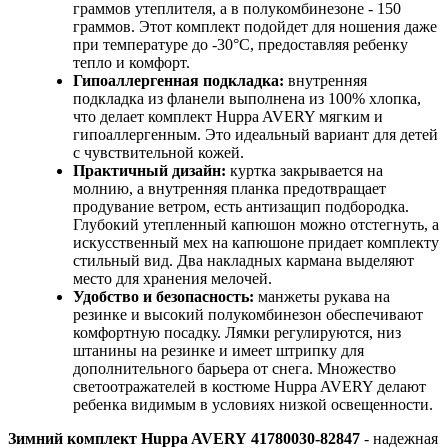
граммов утеплителя, а в полукомбинезоне - 150
граммов. Этот комплект подойдет для ношения даже
при температуре до -30°C, предоставляя ребенку
тепло и комфорт.
Гипоаллергенная подкладка:
внутренняя
подкладка из фланели выполнена из 100% хлопка,
что делает комплект Huppa AVERY мягким и
гипоаллергенным. Это идеальный вариант для детей
с чувствительной кожей.
Практичный дизайн:
куртка закрывается на
молнию, а внутренняя планка предотвращает
продувание ветром, есть антизащип подбородка.
Глубокий утепленный капюшон можно отстегнуть, а
искусственный мех на капюшоне придает комплекту
стильный вид. Два накладных кармана выделяют
место для хранения мелочей.
Удобство и безопасность:
манжеты рукава на
резинке и высокий полукомбинезон обеспечивают
комфортную посадку. Лямки регулируются, низ
штанины на резинке и имеет штрипку для
дополнительного барьера от снега. Множество
светоотражателей в костюме Huppa AVERY делают
ребенка видимым в условиях низкой освещенности.
Зимний комплект Huppa AVERY 41780030-82847
- надежная